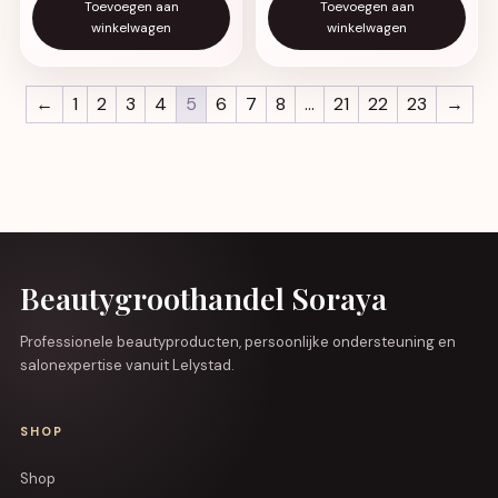
Toevoegen aan
Toevoegen aan
winkelwagen
winkelwagen
←
1
2
3
4
5
6
7
8
…
21
22
23
→
Beautygroothandel Soraya
Professionele beautyproducten, persoonlijke ondersteuning en
salonexpertise vanuit Lelystad.
SHOP
Shop