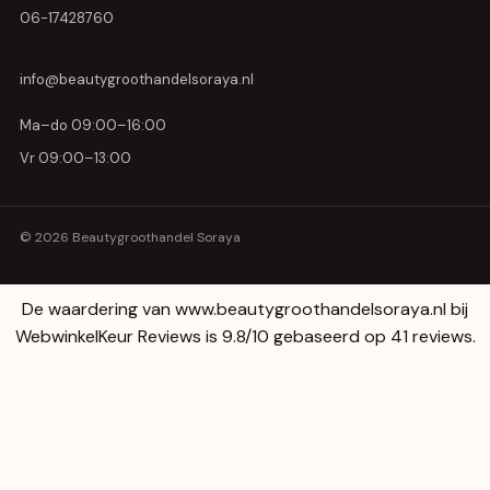
06-17428760
info@beautygroothandelsoraya.nl
Ma–do 09:00–16:00
Vr 09:00–13:00
© 2026 Beautygroothandel Soraya
De waardering van www.beautygroothandelsoraya.nl bij
WebwinkelKeur Reviews
is 9.8/10 gebaseerd op 41 reviews.