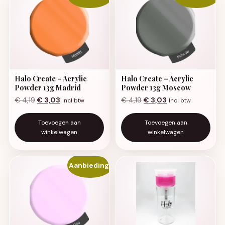
Halo Create – Acrylic
Halo Create – Acrylic
Powder 13g Madrid
Powder 13g Moscow
Oorspronkelijke prijs was: € 4,19.
Huidige prijs is: € 3,03.
Oorspronkelijke prijs was:
Huidige prijs is: €
€
4,19
€
3,03
€
4,19
€
3,03
Incl btw
Incl btw
Toevoegen aan
Toevoegen aan
winkelwagen
winkelwagen
Aanbieding!