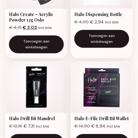
Halo Create – Acrylic
Halo Dispensing Bottle
Powder 13g Oslo
€
4,90
€
2,94
Incl btw
Oorspronkelijke prijs was: € 4,19.
Huidige prijs is: € 3,03.
€
4,19
€
3,03
Incl btw
Toevoegen aan
Toevoegen aan
winkelwagen
winkelwagen
Halo Drill Bit Mandrel
Halo E-File Drill Bit Wallet
€
12,18
€
7,31
€
14,90
€
8,94
Incl btw
Incl btw