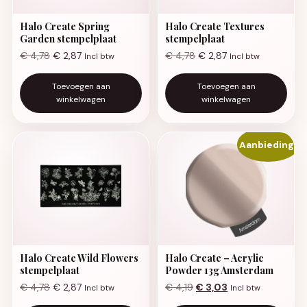
Halo Create Spring
Halo Create Textures
Garden stempelplaat
stempelplaat
€
4,78
€
2,87
€
4,78
€
2,87
Incl btw
Incl btw
Toevoegen aan
Toevoegen aan
winkelwagen
winkelwagen
Aanbieding!
Halo Create Wild Flowers
Halo Create – Acrylic
stempelplaat
Powder 13g Amsterdam
Oorspronkelijke prijs was:
Huidige prijs is: €
€
4,78
€
2,87
€
4,19
€
3,03
Incl btw
Incl btw