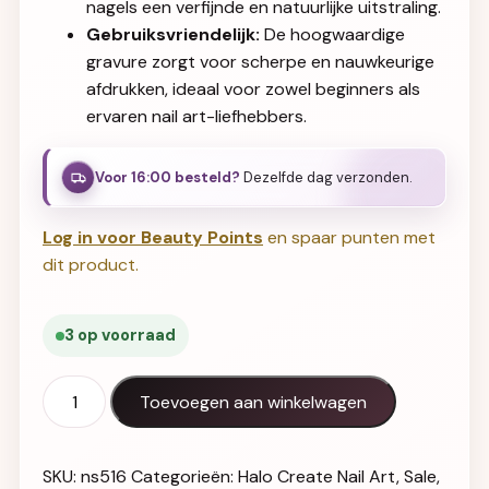
nagels een verfijnde en natuurlijke uitstraling.
Gebruiksvriendelijk:
De hoogwaardige
gravure zorgt voor scherpe en nauwkeurige
afdrukken, ideaal voor zowel beginners als
ervaren nail art-liefhebbers.
Voor 16:00 besteld?
Dezelfde dag verzonden.
Log in voor Beauty Points
en spaar punten met
dit product.
3 op voorraad
Halo Create Wild Flowers stempelplaat aantal
Toevoegen aan winkelwagen
SKU:
ns516
Categorieën:
Halo Create Nail Art
,
Sale
,