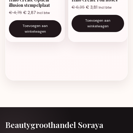
illusion stempelplaat
€
6,35
€
3,81
Incl btw
€
4,78
€
2,87
Incl btw
Toevoegen aan
Toevoegen aan
winkelwagen
winkelwagen
Beautygroothandel Soraya