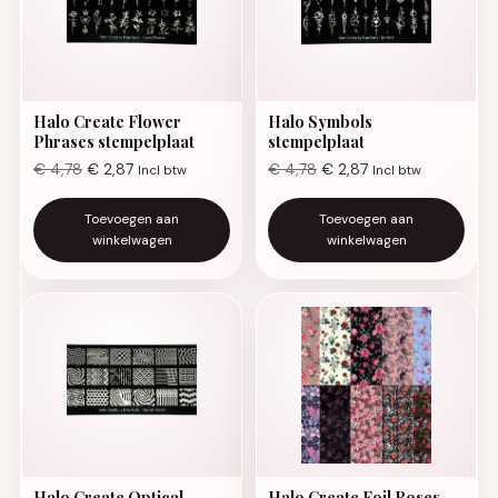
Halo Create Flower
Halo Symbols
Phrases stempelplaat
stempelplaat
€
4,78
€
2,87
€
4,78
€
2,87
Incl btw
Incl btw
Toevoegen aan
Toevoegen aan
winkelwagen
winkelwagen
Halo Create Optical
Halo Create Foil Roses