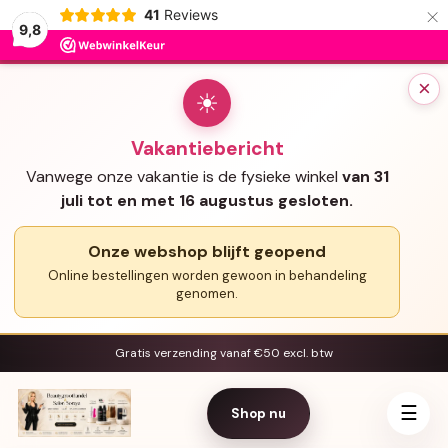
×
41
Reviews
9,8
×
☀
Vakantiebericht
Vanwege onze vakantie is de fysieke winkel
van 31
juli tot en met 16 augustus gesloten.
Onze webshop blijft geopend
Online bestellingen worden gewoon in behandeling
genomen.
Gratis verzending vanaf €50 excl. btw
☰
Shop nu