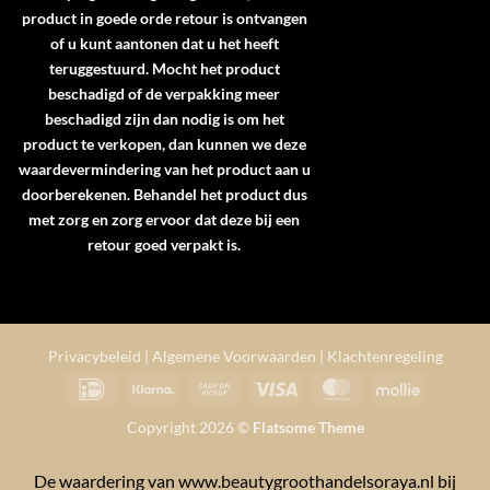
product in goede orde retour is ontvangen
of u kunt aantonen dat u het heeft
teruggestuurd. Mocht het product
beschadigd of de verpakking meer
beschadigd zijn dan nodig is om het
product te verkopen, dan kunnen we deze
waardevermindering van het product aan u
doorberekenen. Behandel het product dus
met zorg en zorg ervoor dat deze bij een
retour goed verpakt is.
Privacybeleid
|
Algemene Voorwaarden
|
Klachtenregeling
IDeal
Klarna
Cash
Visa
MasterCard
Mollie
on
Copyright 2026 ©
Flatsome Theme
Pickup
De waardering van www.beautygroothandelsoraya.nl bij