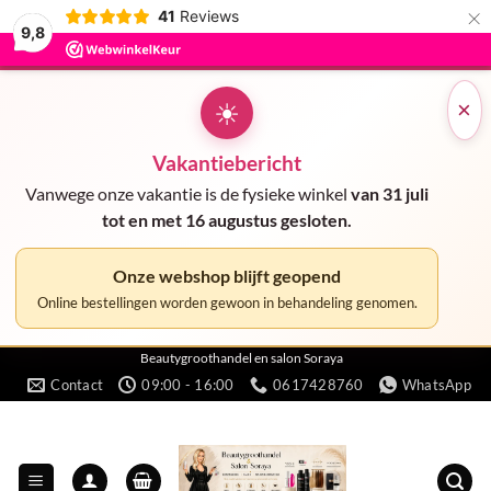
×
41
Reviews
9,8
☀
×
Vakantiebericht
Vanwege onze vakantie is de fysieke winkel
van 31 juli
tot en met 16 augustus gesloten.
Onze webshop blijft geopend
Online bestellingen worden gewoon in behandeling genomen.
Ga
Beautygroothandel en salon Soraya
Contact
09:00 - 16:00
0617428760
WhatsApp
naar
inhoud