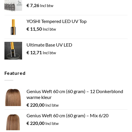
€
7,26
Incl btw
YOSHI Tempered LED UV Top
€
11,50
Incl btw
Ultimate Base UV LED
€
12,71
Incl btw
Featured
Genius Weft 60 cm (60 gram) – 12 Donkerblond
warme kleur
€
220,00
Incl btw
Genius Weft 60 cm (60 gram) – Mix 6/20
€
220,00
Incl btw