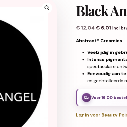
Black An
Oorspronkeli
Huidige
€
12,04
€
6,01
Incl bt
Abstract® Creamies
Veelzijdig in gebr
Intense pigmenta
spectaculaire ont
Eenvoudig aan te
en gedetailleerde na
Voor 16:00 beste
Log in voor Beauty Poi