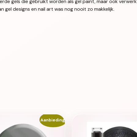
eerde gels die gebruikt worden als gel paint, maar ook verwer
an gel designs en nail art was nog nooit zo makkelijk.
Aanbieding!