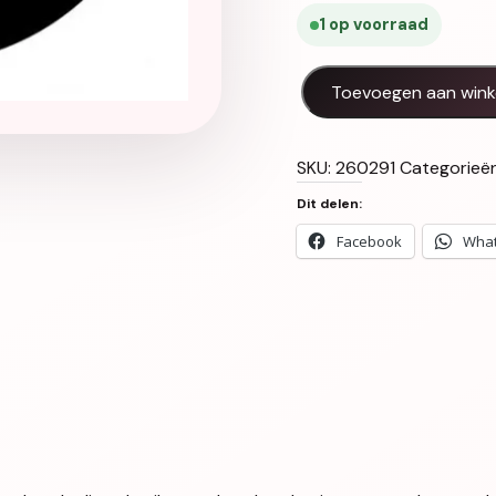
1 op voorraad
Black Angel 5ml Creamie
Toevoegen aan win
SKU:
260291
Categorieë
Dit delen:
Facebook
Wha