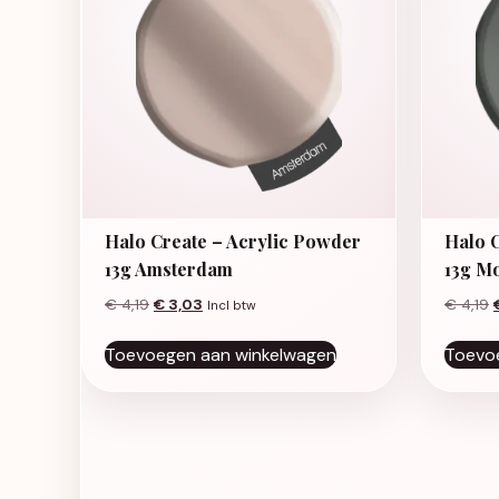
Halo Create – Acrylic Powder
Halo 
13g Amsterdam
13g M
Oorspronkelijke prijs was: € 4,19.
Huidige prijs is: € 3,03.
€
4,19
€
3,03
€
4,19
Incl btw
Toevoegen aan winkelwagen
Toevo