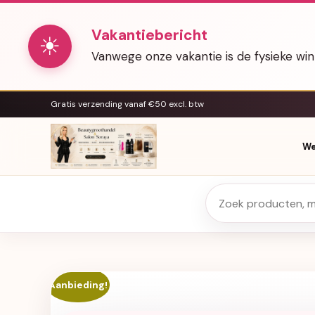
Vakantiebericht
☀
Vanwege onze vakantie is de fysieke wi
Gratis verzending vanaf €50 excl. btw
We
Aanbieding!