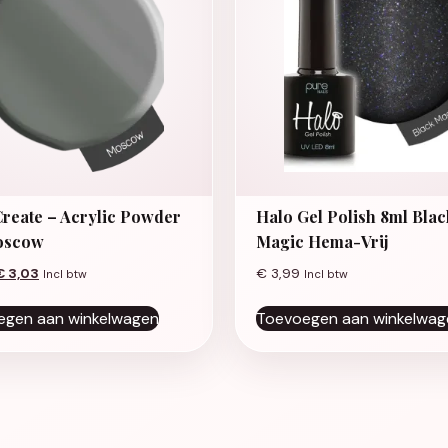
Create – Acrylic Powder
Halo Gel Polish 8ml Blac
oscow
Magic Hema-Vrij
Oorspronkelijke prijs was: € 4,19.
Huidige prijs is: € 3,03.
€
3,03
€
3,99
Incl btw
Incl btw
egen aan winkelwagen
Toevoegen aan winkelwag