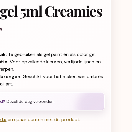
gel 5ml Creamies
jke prijs was: € 12,04.
 prijs is: € 6,01.
w
uik:
Te gebruiken als gel paint én als color gel.
tie:
Voor opvallende kleuren, verfijnde lijnen en
werpen.
 brengen:
Geschikt voor het maken van ombrés
il art.
ld?
Dezelfde dag verzonden.
nts
en spaar punten met dit product.