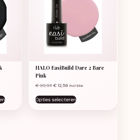
k
HALO EasiBuild Dare 2 Bare
Pink
€
20,93
€
12,56
Incl btw
Dit product heeft meerdere
en
Opties selecteren