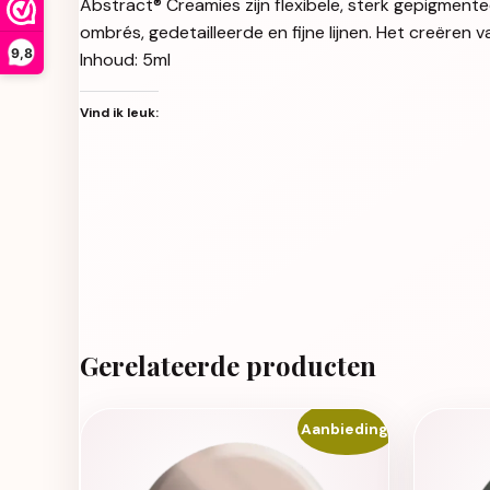
Abstract® Creamies zijn flexibele, sterk gepigment
ombrés, gedetailleerde en fijne lijnen. Het creëren v
9,8
Inhoud: 5ml
Vind ik leuk:
Gerelateerde producten
Aanbieding!