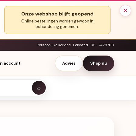
×
Onze webshop blijft geopend
Online bestellingen worden gewoon in
behandeling genomen.
Persoonlijke service · Lelystad · 06-17428760
jn account
Advies
Shop nu
⌕