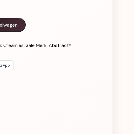
s aantal
kelwagen
n:
Creamies
,
Sale
Merk:
Abstract®
tsApp