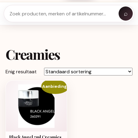
⌕
Creamies
Enig resultaat
Aanbieding!
Black Angel 5ml Creamies