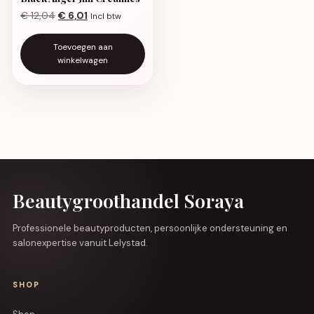
Oorspronkelijke prijs was: € 12,04.
Huidige prijs is: € 6,01.
€
12,04
€
6,01
Incl btw
Toevoegen aan
winkelwagen
Beautygroothandel Soraya
Professionele beautyproducten, persoonlijke ondersteuning en
salonexpertise vanuit Lelystad.
SHOP