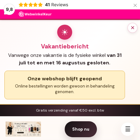
×
41
Reviews
9,8
×
☀
Vakantiebericht
Vanwege onze vakantie is de fysieke winkel
van 31
juli tot en met 16 augustus gesloten.
Onze webshop blijft geopend
Online bestellingen worden gewoon in behandeling
genomen.
Gratis verzending vanaf €50 excl. btw
☰
Shop nu