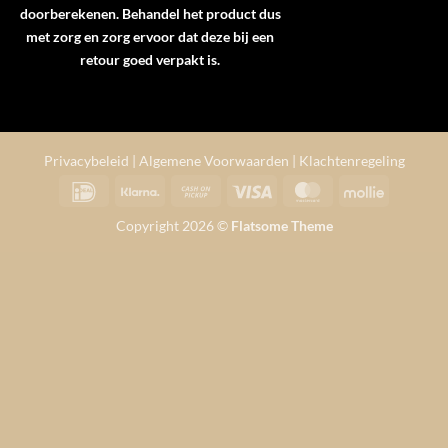
doorberekenen. Behandel het product dus
met zorg en zorg ervoor dat deze bij een
retour goed verpakt is.
Privacybeleid
|
Algemene Voorwaarden
|
Klachtenregeling
IDeal
Klarna
Cash
Visa
MasterCard
Mollie
on
Copyright 2026 ©
Flatsome Theme
Pickup