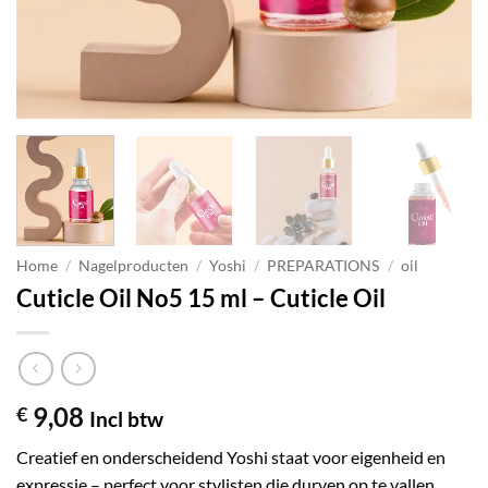
Home
/
Nagelproducten
/
Yoshi
/
PREPARATIONS
/
oil
Cuticle Oil No5 15 ml – Cuticle Oil
9,08
€
Incl btw
Creatief en onderscheidend Yoshi staat voor eigenheid en
expressie – perfect voor stylisten die durven op te vallen.