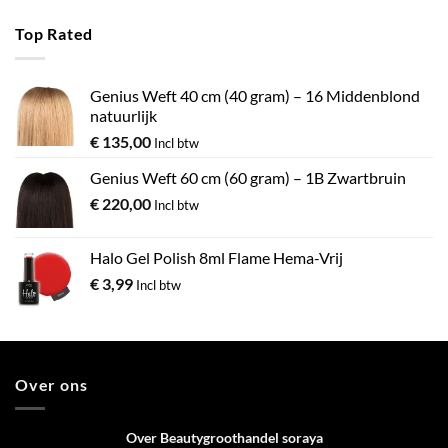
Top Rated
Genius Weft 40 cm (40 gram) – 16 Middenblond
natuurlijk
€
135,00
Incl btw
Genius Weft 60 cm (60 gram) – 1B Zwartbruin
€
220,00
Incl btw
Halo Gel Polish 8ml Flame Hema-Vrij
€
3,99
Incl btw
Over ons
Over Beautygroothandel soraya