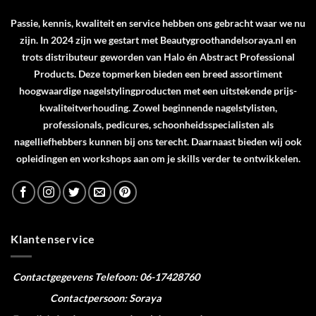
Passie, kennis, kwaliteit en service hebben ons gebracht waar we nu
zijn. In 2024 zijn we gestart met Beautygroothandelsoraya.nl en
trots distributeur geworden van
Halo
én
Abstract Professional
Products
. Deze topmerken bieden een breed assortiment
hoogwaardige nagelstylingproducten met een uitstekende prijs-
kwaliteitverhouding. Zowel beginnende nagelstylisten,
professionals, pedicures, schoonheidsspecialisten als
nagelliefhebbers kunnen bij ons terecht. Daarnaast bieden wij ook
opleidingen en workshops aan om je skills verder te ontwikkelen.
Klantenservice
Contactgegevens
Telefoon: 06-17428760
Contactpersoon: Soraya