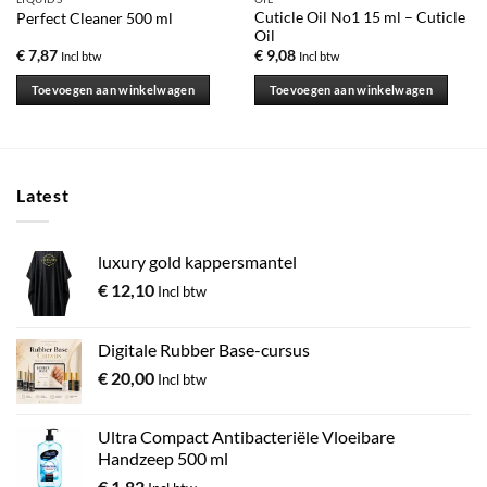
Cuticle Oil No1 15 ml – Cuticle
Perfect Cleaner 500 ml
Oil
€
7,87
€
9,08
Incl btw
Incl btw
Toevoegen aan winkelwagen
Toevoegen aan winkelwagen
Latest
luxury gold kappersmantel
€
12,10
Incl btw
Digitale Rubber Base-cursus
€
20,00
Incl btw
Ultra Compact Antibacteriële Vloeibare
Handzeep 500 ml
€
1,82