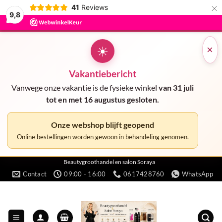
×
41
Reviews
9,8
☀
×
Vakantiebericht
Vanwege onze vakantie is de fysieke winkel
van 31 juli
tot en met 16 augustus gesloten.
Onze webshop blijft geopend
Online bestellingen worden gewoon in behandeling genomen.
Ga
Beautygroothandel en salon Soraya
Contact
09:00 - 16:00
0617428760
WhatsApp
naar
inhoud