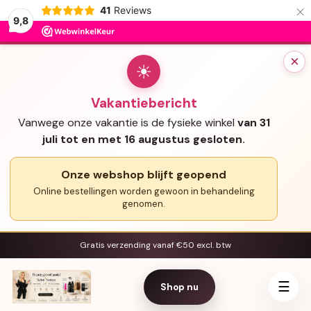
×
41
Reviews
9,8
×
☀
Vakantiebericht
Vanwege onze vakantie is de fysieke winkel
van 31
juli tot en met 16 augustus gesloten.
Onze webshop blijft geopend
Online bestellingen worden gewoon in behandeling
genomen.
Gratis verzending vanaf €50 excl. btw
☰
Shop nu