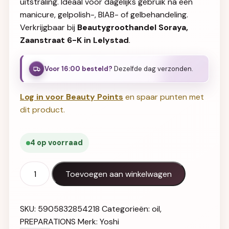
uitstraling. Ideaal voor dagelijks gebruik na een
manicure, gelpolish-, BIAB- of gelbehandeling.
Verkrijgbaar bij
Beautygroothandel Soraya,
Zaanstraat 6-K in Lelystad
.
Voor 16:00 besteld?
Dezelfde dag verzonden.
Log in voor Beauty Points
en spaar punten met
dit product.
4 op voorraad
Cuticle Oil No8 15 ml aantal
Toevoegen aan winkelwagen
SKU:
5905832854218
Categorieën:
oil
,
PREPARATIONS
Merk:
Yoshi