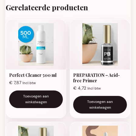
Gerelateerde producten
Perfect Cleaner 500 ml
PREPARATION – Acid-
free Primer
€
7,87
Incl btw
€
4,72
Incl btw
Toevoegen aan
Toevoegen aan
winkelwagen
winkelwagen