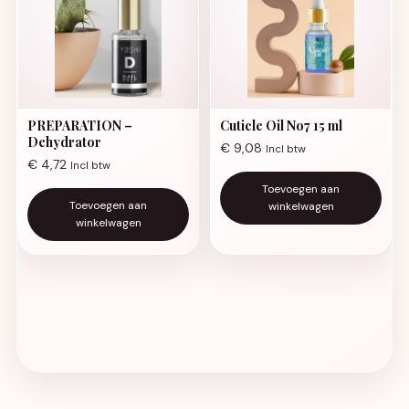
PREPARATION –
Cuticle Oil No7 15 ml
Dehydrator
€
9,08
Incl btw
€
4,72
Incl btw
Toevoegen aan
Toevoegen aan
winkelwagen
winkelwagen