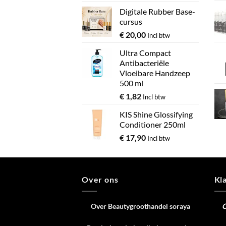
Digitale Rubber Base-
cursus
€
20,00
Incl btw
Ultra Compact
Antibacteriële
Vloeibare Handzeep
500 ml
€
1,82
Incl btw
KIS Shine Glossifying
Conditioner 250ml
€
17,90
Incl btw
Over ons
Kl
Over Beautygroothandel soraya
C