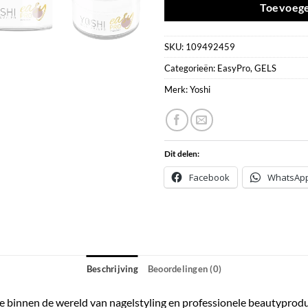
Toevoege
SKU:
109492459
Categorieën:
EasyPro
,
GELS
Merk:
Yoshi
Dit delen:
Facebook
WhatsAp
Beschrijving
Beoordelingen (0)
atie binnen de wereld van nagelstyling en professionele beautyprod