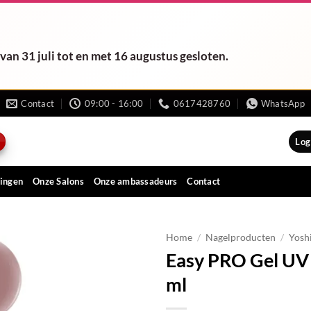
van 31 juli tot en met 16 augustus gesloten.
Contact
09:00 - 16:00
0617428760
WhatsApp
Log
ingen
Onze Salons
Onze ambassadeurs
Contact
Home
/
Nagelproducten
/
Yosh
Easy PRO Gel U
ml