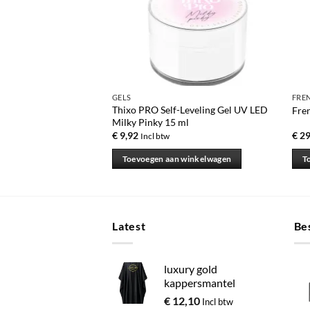
GELS
FRE
-Leveling Gel UV LED
Thixo PRO Self-Leveling Gel UV LED
Fre
k 15 ml
Milky Pinky 15 ml
€
9,92
€
29
Incl btw
 winkelwagen
Toevoegen aan winkelwagen
T
Latest
Bes
luxury gold
kappersmantel
€
12,10
Incl btw