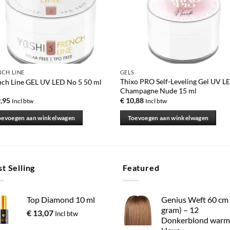
NCH LINE
GELS
Thixo PRO Self-Leveling Gel UV L
nch Line GEL UV LED No 5 50 ml
Champagne Nude 15 ml
,95
€
10,88
Incl btw
Incl btw
oevoegen aan winkelwagen
Toevoegen aan winkelwagen
t Selling
Featured
Top Diamond 10 ml
Genius Weft 60 cm
gram) – 12
€
13,07
Incl btw
Donkerblond warm