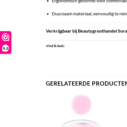
Ergonomisch gevormd voor comfortabel
Duurzaam materiaal, eenvoudig te reini
Verkrijgbaar bij Beautygroothandel Soray
Vind ik leuk:
9,8
GERELATEERDE PRODUCTE