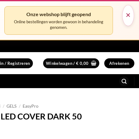
×
Onze webshop blijft geopend
Online bestellingen worden gewoon in behandeling
genomen.
in / Registreren
Winkelwagen /
€
0,00
Afrekenen
i
/
GELS
/
EasyPro
V LED COVER DARK 50