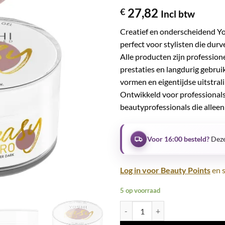
27,82
€
Incl btw
Creatief en onderscheidend Yo
perfect voor stylisten die dur
Alle producten zijn professio
prestaties en langdurig gebrui
vormen en eigentijdse uitstrali
Ontwikkeld voor professionals
beautyprofessionals die alleen 
Voor 16:00 besteld?
Deze
Log in voor Beauty Points
en s
5 op voorraad
Easy PRO Gel UV LED COVER DAR