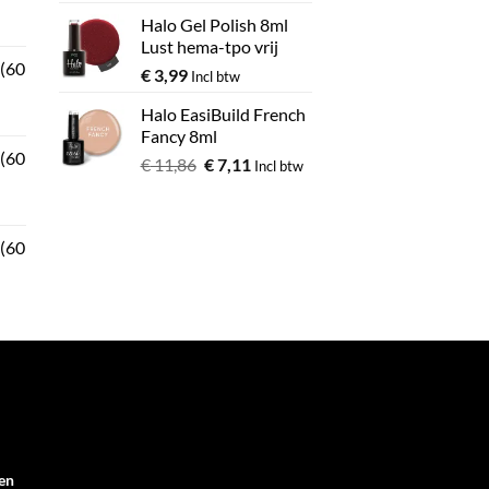
Halo Gel Polish 8ml
Lust hema-tpo vrij
 (60
€
3,99
Incl btw
Halo EasiBuild French
Fancy 8ml
 (60
€
11,86
€
7,11
Incl btw
 (60
en