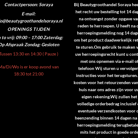
Contactpersoon: Soraya
Bij Beautygroothandel Soraya hee
het recht uw bestelling tot 14 da
E-mail:
na ontvangst zonder opgave va
fo@beautygroothandelsoraya.nl
reden te herroepen. U heeft na 
OPENINGS TIJDEN
herroepingsmelding nog 14 dag
to vrij: 09:00 – 17:00
Zaterdag:
om het product daadwerkelijk re
Op Afspraak
Zondag: Gesloten
te sturen.Om gebruik te maken 
Tussen 13:30 en 14:30 ( Pauze )
uw herroepingsrecht kunt u cont
met ons opnemen via e-mail o
Ma/Di/Wo is er koop avond van
telefoon Wij sturen u vervolge
18:30 tot 21:00
instructies voor het terugsturen
kosten voor het retourzenden va
huis naar ons adres zijn voor 
eigen rekening.Wij zullen het
volledige orderbedrag inclusief
eventuele verzendkosten voor 
heenzending binnen 14 dagen na
herroepingsmelding terugbetale
mits het product in goede ord