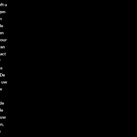
ft u
gen
n
de
en
tour
van
act
f
ns
.De
n uw
uw
 de
de
 uw
n,
e