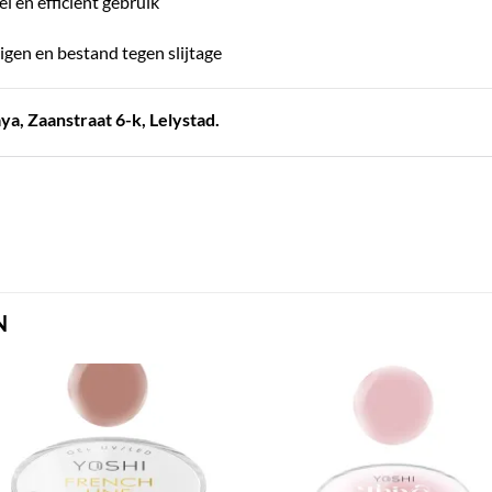
 en efficiënt gebruik
gen en bestand tegen slijtage
a, Zaanstraat 6-k, Lelystad.
N