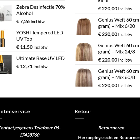
kleur
Zebra Desinfectie 70%
€
220,00
Incl btw
Alcohol
Genius Weft 60 cm
€
7,26
Incl btw
gram) – Mix 6/20
YOSHI Tempered LED
€
220,00
Incl btw
UV Top
Genius Weft 60 cm
€
11,50
Incl btw
gram) – Mix 24/8
Ultimate Base UV LED
€
220,00
Incl btw
€
12,71
Incl btw
Genius Weft 60 cm
gram) – Mix 60/8
€
220,00
Incl btw
antenservice
Retour
ontactgegevens
Telefoon: 06-
Retourneren
17428760
Herroepingsrecht en Retourner