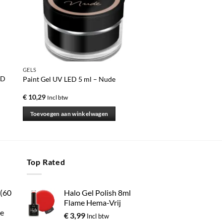
GELS
ED
Paint Gel UV LED 5 ml – Nude
€
10,29
Incl btw
Toevoegen aan winkelwagen
Top Rated
 (60
Halo Gel Polish 8ml
Flame Hema-Vrij
e
€
3,99
Incl btw