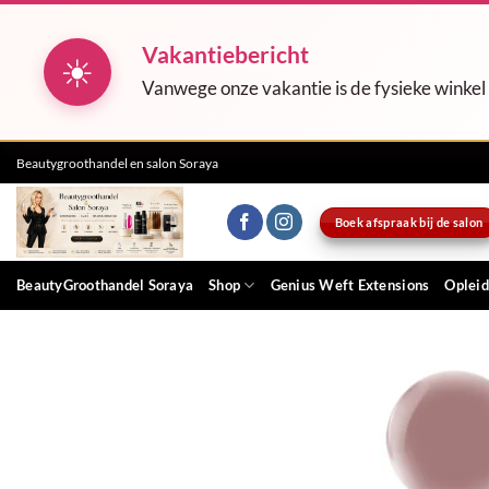
Vakantiebericht
☀
Vanwege onze vakantie is de fysieke winkel
Ga
Beautygroothandel en salon Soraya
naar
inhoud
Boek afspraak bij de salon
BeautyGroothandel Soraya
Shop
Genius Weft Extensions
Opleid