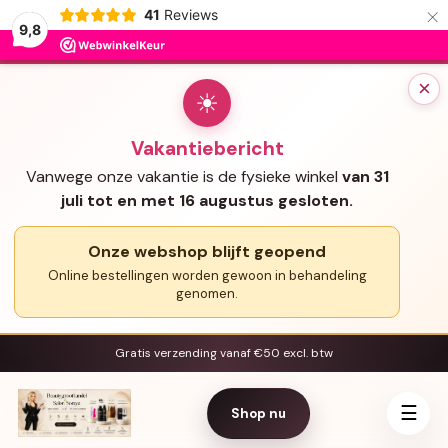
×
41
Reviews
9,8
×
☀
Vakantiebericht
Vanwege onze vakantie is de fysieke winkel
van 31
juli tot en met 16 augustus gesloten.
Onze webshop blijft geopend
Online bestellingen worden gewoon in behandeling
genomen.
Gratis verzending vanaf €50 excl. btw
☰
Shop nu