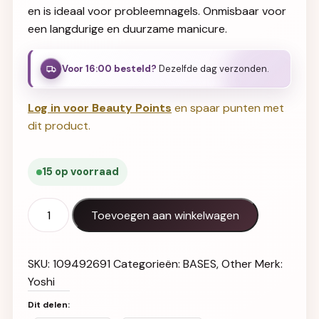
en is ideaal voor probleemnagels. Onmisbaar voor
een langdurige en duurzame manicure.
Voor 16:00 besteld?
Dezelfde dag verzonden.
Log in voor Beauty Points
en spaar punten met
dit product.
15 op voorraad
Ultra Bond 007 Base UV Hybrid aantal
Toevoegen aan winkelwagen
SKU:
109492691
Categorieën:
BASES
,
Other
Merk:
Yoshi
Dit delen: