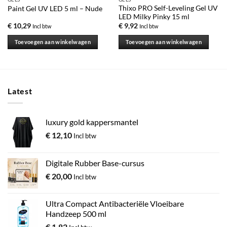
Thixo PRO Self-Leveling Gel UV
Paint Gel UV LED 5 ml – Nude
LED Milky Pinky 15 ml
€
10,29
€
9,92
Incl btw
Incl btw
Toevoegen aan winkelwagen
Toevoegen aan winkelwagen
Latest
luxury gold kappersmantel
€
12,10
Incl btw
Digitale Rubber Base-cursus
€
20,00
Incl btw
Ultra Compact Antibacteriële Vloeibare
Handzeep 500 ml
€
1,82