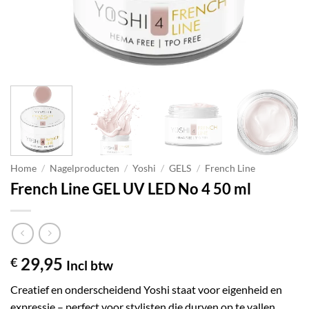
Home
/
Nagelproducten
/
Yoshi
/
GELS
/
French Line
French Line GEL UV LED No 4 50 ml
29,95
€
Incl btw
Creatief en onderscheidend Yoshi staat voor eigenheid en
expressie – perfect voor stylisten die durven op te vallen.