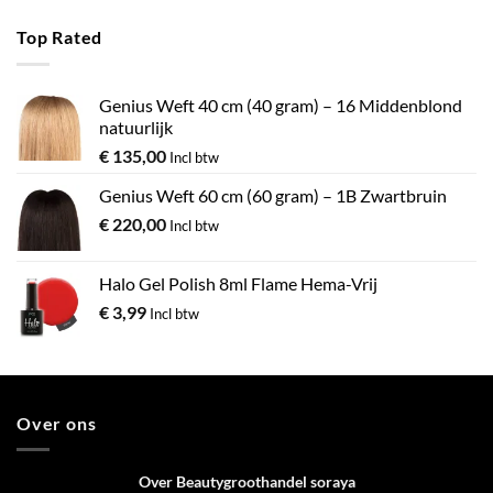
Top Rated
Genius Weft 40 cm (40 gram) – 16 Middenblond
natuurlijk
€
135,00
Incl btw
Genius Weft 60 cm (60 gram) – 1B Zwartbruin
€
220,00
Incl btw
Halo Gel Polish 8ml Flame Hema-Vrij
€
3,99
Incl btw
Over ons
Over Beautygroothandel soraya