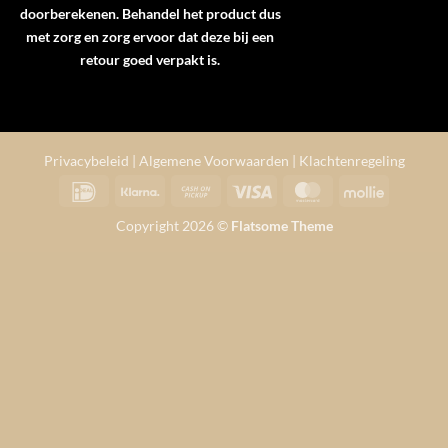
doorberekenen. Behandel het product dus
met zorg en zorg ervoor dat deze bij een
retour goed verpakt is.
Privacybeleid
|
Algemene Voorwaarden
|
Klachtenregeling
IDeal
Klarna
Cash
Visa
MasterCard
Mollie
on
Copyright 2026 ©
Flatsome Theme
Pickup