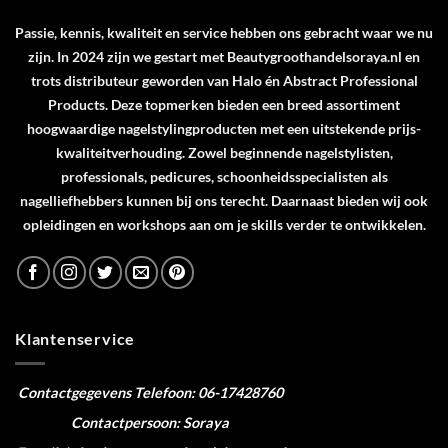
Passie, kennis, kwaliteit en service hebben ons gebracht waar we nu
zijn. In 2024 zijn we gestart met Beautygroothandelsoraya.nl en
trots distributeur geworden van
Halo
én
Abstract Professional
Products
. Deze topmerken bieden een breed assortiment
hoogwaardige nagelstylingproducten met een uitstekende prijs-
kwaliteitverhouding. Zowel beginnende nagelstylisten,
professionals, pedicures, schoonheidsspecialisten als
nagelliefhebbers kunnen bij ons terecht. Daarnaast bieden wij ook
opleidingen en workshops aan om je skills verder te ontwikkelen.
Klantenservice
Contactgegevens
Telefoon: 06-17428760
Contactpersoon: Soraya