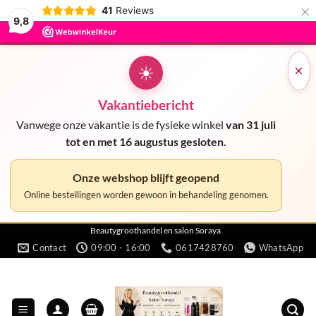
×
41
Reviews
9,8
☀
×
Vakantiebericht
Vanwege onze vakantie is de fysieke winkel
van 31 juli
tot en met 16 augustus gesloten.
Onze webshop blijft geopend
Online bestellingen worden gewoon in behandeling genomen.
Ga
Beautygroothandel en salon Soraya
Contact
09:00 - 16:00
0617428760
WhatsApp
naar
inhoud