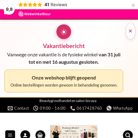
×
41
Reviews
9,8
☀
×
Vakantiebericht
Vanwege onze vakantie is de fysieke winkel
van 31 juli
tot en met 16 augustus gesloten.
Onze webshop blijft geopend
Online bestellingen worden gewoon in behandeling genomen.
Ga
Beautygroothandel en salon Soraya
Contact
09:00 - 16:00
0617428760
WhatsApp
naar
inhoud