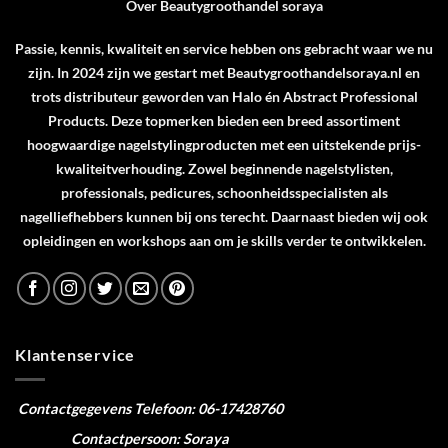
Over Beautygroothandel soraya
Passie, kennis, kwaliteit en service hebben ons gebracht waar we nu
zijn. In 2024 zijn we gestart met Beautygroothandelsoraya.nl en
trots distributeur geworden van
Halo
én
Abstract Professional
Products
. Deze topmerken bieden een breed assortiment
hoogwaardige nagelstylingproducten met een uitstekende prijs-
kwaliteitverhouding. Zowel beginnende nagelstylisten,
professionals, pedicures, schoonheidsspecialisten als
nagelliefhebbers kunnen bij ons terecht. Daarnaast bieden wij ook
opleidingen en workshops aan om je skills verder te ontwikkelen.
Klantenservice
Contactgegevens
Telefoon: 06-17428760
Contactpersoon: Soraya