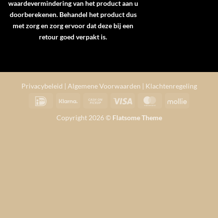
waardevermindering van het product aan u
doorberekenen. Behandel het product dus
met zorg en zorg ervoor dat deze bij een
retour goed verpakt is.
Privacybeleid
|
Algemene Voorwaarden
|
Klachtenregeling
IDeal
Klarna
Cash
Visa
MasterCard
Mollie
on
Copyright 2026 ©
Flatsome Theme
Pickup