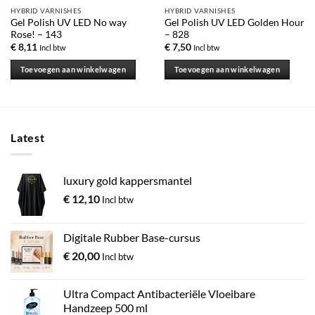
HYBRID VARNISHES
HYBRID VARNISHES
Gel Polish UV LED No way
Gel Polish UV LED Golden Hour
Rose! – 143
– 828
€
8,11
€
7,50
Incl btw
Incl btw
Toevoegen aan winkelwagen
Toevoegen aan winkelwagen
Latest
luxury gold kappersmantel
€
12,10
Incl btw
Digitale Rubber Base-cursus
€
20,00
Incl btw
Ultra Compact Antibacteriële Vloeibare
Handzeep 500 ml