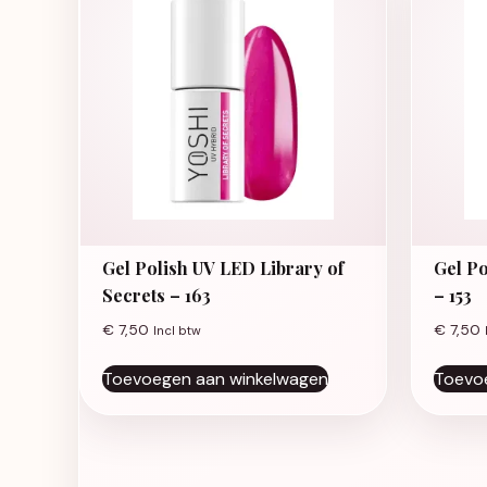
Gel Polish UV LED Library of
Gel P
Secrets – 163
– 153
€
7,50
€
7,50
Incl btw
Toevoegen aan winkelwagen
Toevo