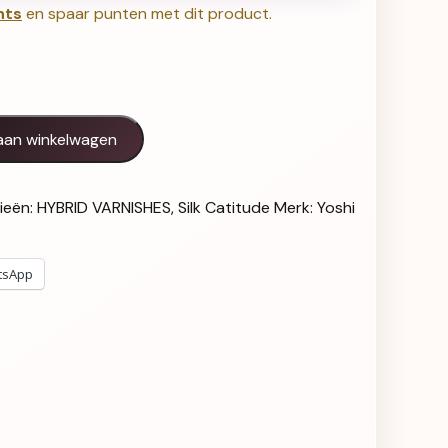
nts
en spaar punten met dit product.
 - 923 aantal
aan winkelwagen
ieën:
HYBRID VARNISHES
,
Silk Catitude
Merk:
Yoshi
tsApp