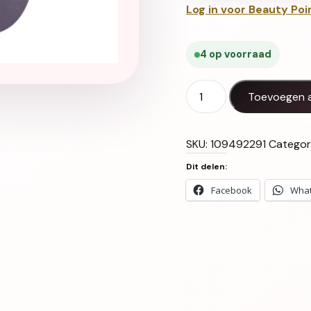
Log in voor Beauty Poi
4 op voorraad
Gel Polish UV LED Cuddle
Toevoegen 
SKU:
109492291
Categor
Dit delen:
Facebook
Wha