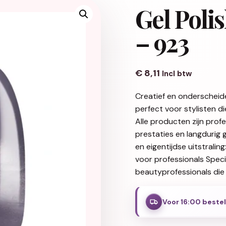
Gel Poli
– 923
€
8,11
Incl btw
Creatief en onderscheid
perfect voor stylisten d
Alle producten zijn pro
prestaties en langdurig 
en eigentijdse uitstralin
voor professionals Spec
beautyprofessionals die 
Voor 16:00 beste