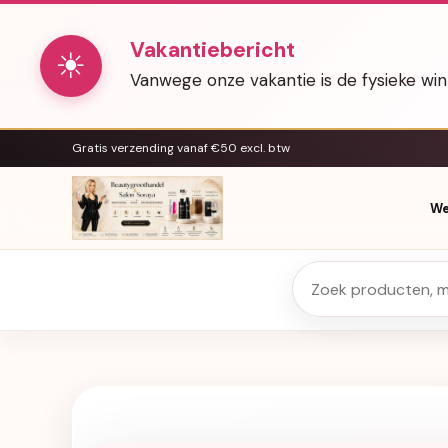
Vakantiebericht
☀
Vanwege onze vakantie is de fysieke wi
Gratis verzending vanaf €50 excl. btw
We