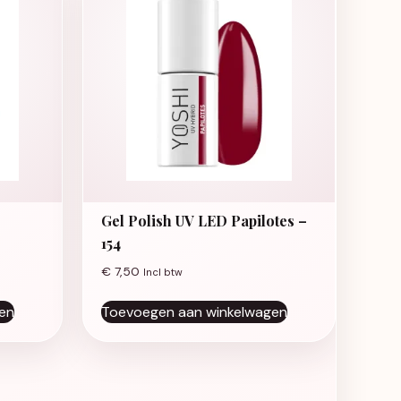
Gel Polish UV LED Papilotes –
154
€
7,50
Incl btw
en
Toevoegen aan winkelwagen