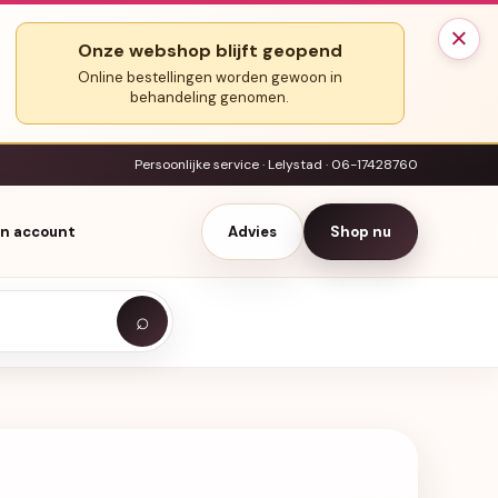
×
Onze webshop blijft geopend
Online bestellingen worden gewoon in
behandeling genomen.
Persoonlijke service · Lelystad · 06-17428760
jn account
Advies
Shop nu
⌕