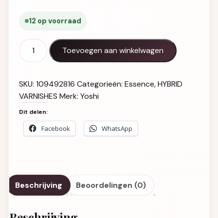
12 op voorraad
Gel Polish UV LED Dazzling Diamonds - 609 aantal
Toevoegen aan winkelwagen
SKU:
109492816
Categorieën:
Essence
,
HYBRID
VARNISHES
Merk:
Yoshi
Dit delen:
Facebook
WhatsApp
Beschrijving
Beoordelingen (0)
Beschrijving