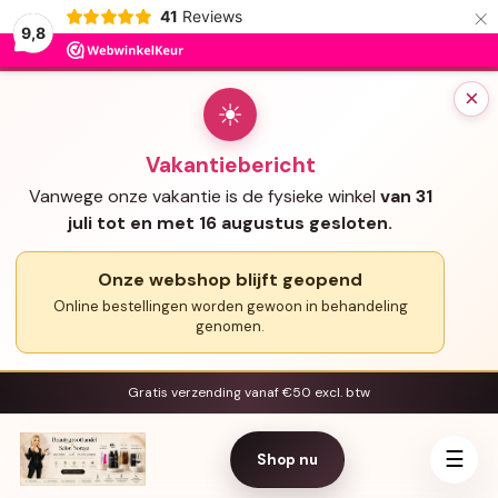
×
41
Reviews
9,8
×
☀
Vakantiebericht
Vanwege onze vakantie is de fysieke winkel
van 31
juli tot en met 16 augustus gesloten.
Onze webshop blijft geopend
Online bestellingen worden gewoon in behandeling
genomen.
Gratis verzending vanaf €50 excl. btw
☰
Shop nu