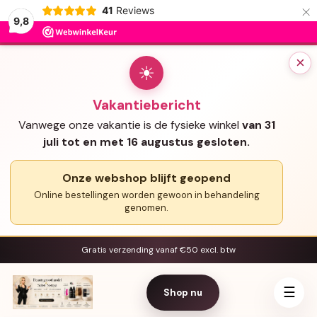
×
41
Reviews
9,8
×
☀
Vakantiebericht
Vanwege onze vakantie is de fysieke winkel
van 31
juli tot en met 16 augustus gesloten.
Onze webshop blijft geopend
Online bestellingen worden gewoon in behandeling
genomen.
Gratis verzending vanaf €50 excl. btw
☰
Shop nu