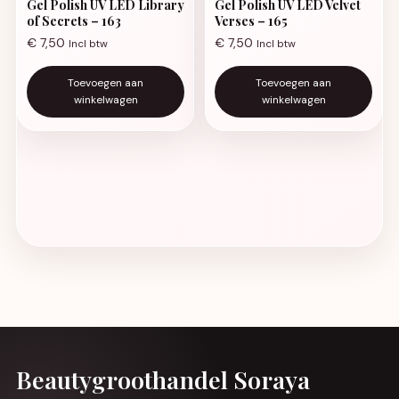
Gel Polish UV LED Library
Gel Polish UV LED Velvet
of Secrets – 163
Verses – 165
€
7,50
€
7,50
Incl btw
Incl btw
Toevoegen aan
Toevoegen aan
winkelwagen
winkelwagen
Beautygroothandel Soraya