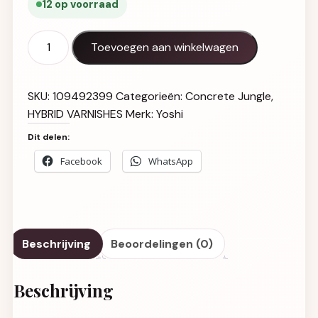
12 op voorraad
Gel Polish UV LED Downtown - 425 aantal
Toevoegen aan winkelwagen
SKU:
109492399
Categorieën:
Concrete Jungle
,
HYBRID VARNISHES
Merk:
Yoshi
Dit delen:
Facebook
WhatsApp
Beschrijving
Beoordelingen (0)
Beschrijving