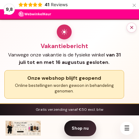
×
41
Reviews
9,8
×
☀
Vakantiebericht
Vanwege onze vakantie is de fysieke winkel
van 31
juli tot en met 16 augustus gesloten.
Onze webshop blijft geopend
Online bestellingen worden gewoon in behandeling
genomen.
Gratis verzending vanaf €50 excl. btw
☰
Shop nu