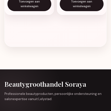
Toevoegen aan
Toevoegen aan
winkelwagen
winkelwagen
Beautygroothandel Soraya
Professionele beautyproducten, persoonlijke ondersteuning en
salonexpertise vanuit Lelystad.