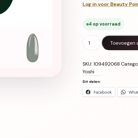
Log in voor Beauty Poi
4 op voorraad
Gel Polish UV LED Jelka -
Toevoegen 
SKU:
109492068
Catego
Yoshi
Dit delen:
Facebook
Wha