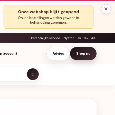
×
Onze webshop blijft geopend
Online bestellingen worden gewoon in
behandeling genomen.
Persoonlijke service · Lelystad · 06-17428760
jn account
Advies
Shop nu
⌕