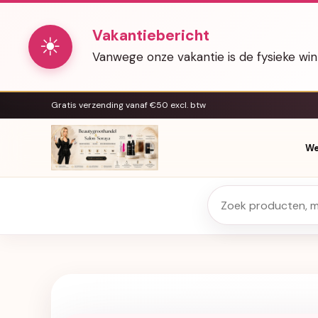
Vakantiebericht
☀
Vanwege onze vakantie is de fysieke wi
Gratis verzending vanaf €50 excl. btw
We