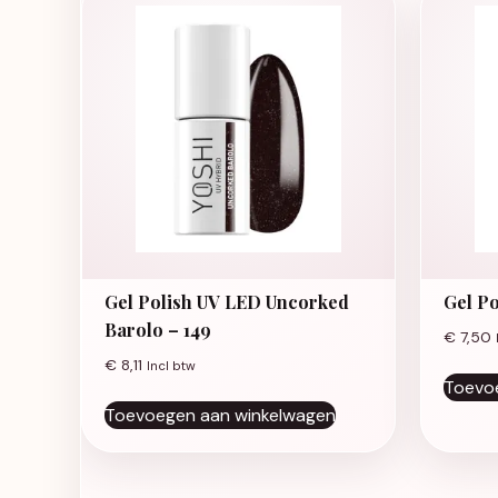
Gel Polish UV LED Uncorked
Gel Po
Barolo – 149
€
7,50
€
8,11
Incl btw
Toevo
Toevoegen aan winkelwagen