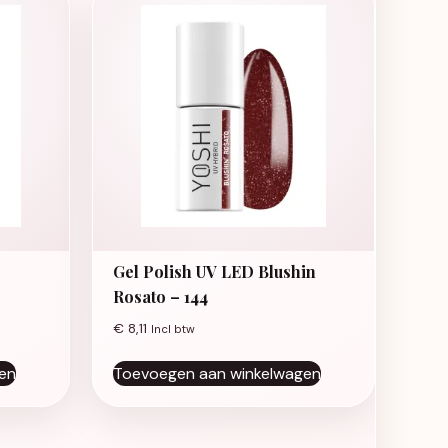
Gel Polish UV LED Blushin
Rosato – 144
€
8,11
Incl btw
en
Toevoegen aan winkelwagen