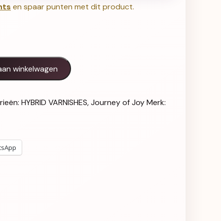
nts
en spaar punten met dit product.
 156 aantal
aan winkelwagen
rieën:
HYBRID VARNISHES
,
Journey of Joy
Merk:
tsApp