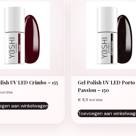
lish UV LED Crimbo – 155
Gel Polish UV LED Porto
Passion – 150
Incl btw
€
8,11
Incl btw
egen aan winkelwagen
Toevoegen aan winkelwag