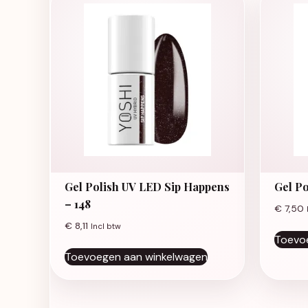
Gel Polish UV LED Sip Happens
Gel Po
– 148
€
7,50
€
8,11
Incl btw
Toevo
Toevoegen aan winkelwagen