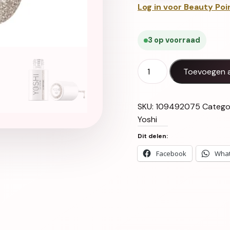
Log in voor Beauty Poi
3 op voorraad
Gel Polish UV LED La Bef
Toevoegen 
SKU:
109492075
Catego
Yoshi
Dit delen:
Facebook
Wha