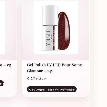
 – 155
Gel Polish UV LED Pour Some
Glamour – 145
€
8,11
Incl btw
en
Toevoegen aan winkelwagen