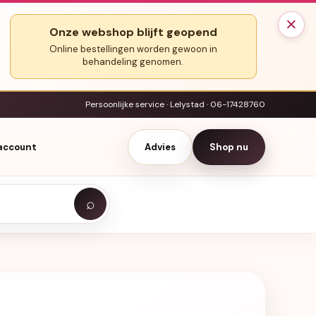
×
Onze webshop blijft geopend
Online bestellingen worden gewoon in
behandeling genomen.
Persoonlijke service · Lelystad · 06-17428760
 account
Advies
Shop nu
⌕