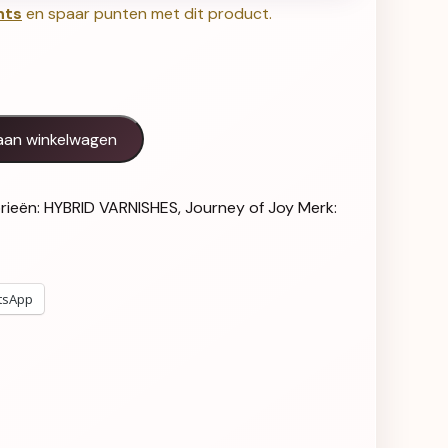
nts
en spaar punten met dit product.
ana - 152 aantal
aan winkelwagen
rieën:
HYBRID VARNISHES
,
Journey of Joy
Merk:
tsApp