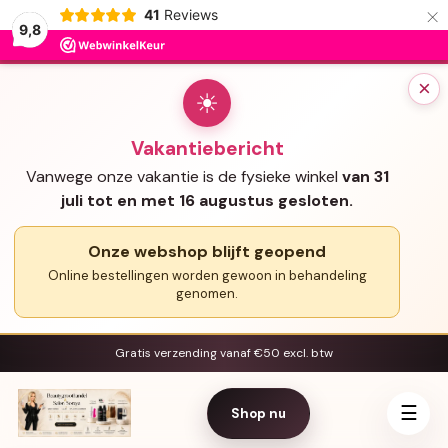
×
41
Reviews
9,8
×
☀
Vakantiebericht
Vanwege onze vakantie is de fysieke winkel
van 31
juli tot en met 16 augustus gesloten.
Onze webshop blijft geopend
Online bestellingen worden gewoon in behandeling
genomen.
Gratis verzending vanaf €50 excl. btw
☰
Shop nu