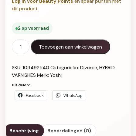
Log in voor Beauty Points
en spaar punten met
dit product.
2 op voorraad
Gel Polish UV LED Lover - 816 aantal
Toevoegen aan winkelwagen
SKU:
109492540
Categorieën:
Divorce
,
HYBRID
VARNISHES
Merk:
Yoshi
Dit delen:
Facebook
WhatsApp
Beschrijving
Beoordelingen (0)