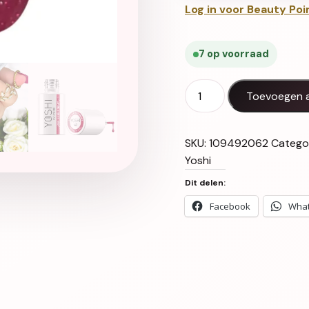
Log in voor Beauty Poi
7 op voorraad
Gel Polish UV LED Love`s 
Toevoegen 
SKU:
109492062
Catego
Yoshi
Dit delen:
Facebook
Wha