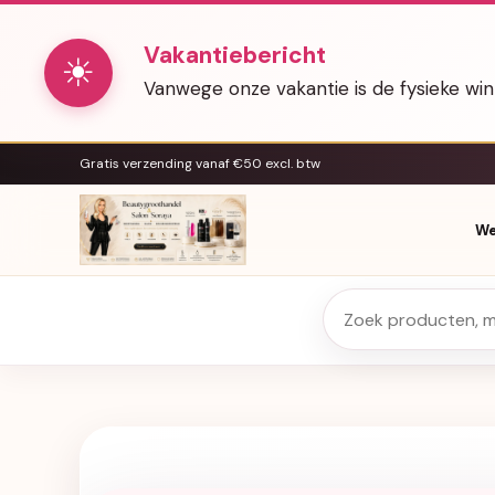
Vakantiebericht
☀
Vanwege onze vakantie is de fysieke wi
Gratis verzending vanaf €50 excl. btw
We