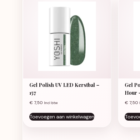
Gel Polish UV LED Kerstbal –
Gel P
157
Hour 
€
7,50
€
7,50
Incl btw
Toevoegen aan winkelwagen
Toevo