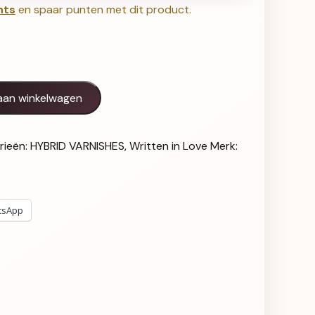
nts
en spaar punten met dit product.
First Draft - 162 aantal
aan winkelwagen
rieën:
HYBRID VARNISHES
,
Written in Love
Merk:
tsApp