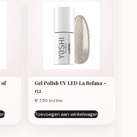
 of
Gel Polish UV LED La Befana –
152
€
7,50
Incl btw
en
Toevoegen aan winkelwagen