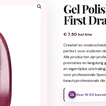
Gel Poli
First Dra
€
7,50
Incl btw
Creatief en onderscheid
perfect voor stylisten d
Alle producten zijn pro
prestaties en langdurig 
en eigentijdse uitstralin
voor professionals Spec
beautyprofessionals die 
Voor 16:00 beste