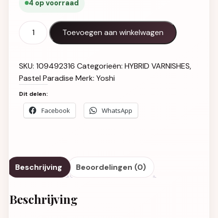
4 op voorraad
Gel Polish UV LED Melon Zest - 821 aantal
Toevoegen aan winkelwagen
SKU:
109492316
Categorieën:
HYBRID VARNISHES
,
Pastel Paradise
Merk:
Yoshi
Dit delen:
Facebook
WhatsApp
Beschrijving
Beoordelingen (0)
Beschrijving