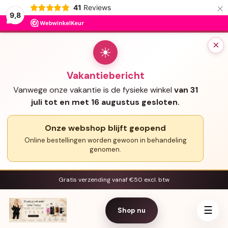
×
41
Reviews
9,8
×
☀
Vakantiebericht
Vanwege onze vakantie is de fysieke winkel
van 31
juli tot en met 16 augustus gesloten.
Onze webshop blijft geopend
Online bestellingen worden gewoon in behandeling
genomen.
Gratis verzending vanaf €50 excl. btw
☰
Shop nu