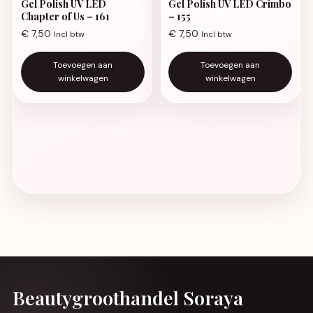
Gel Polish UV LED
Gel Polish UV LED Crimbo
Chapter of Us – 161
– 155
€
7,50
€
7,50
Incl btw
Incl btw
Toevoegen aan
Toevoegen aan
winkelwagen
winkelwagen
Beautygroothandel Soraya