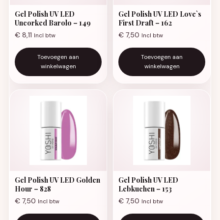
Gel Polish UV LED
Gel Polish UV LED Love`s
Uncorked Barolo – 149
First Draft – 162
€
8,11
€
7,50
Incl btw
Incl btw
Toevoegen aan
Toevoegen aan
winkelwagen
winkelwagen
Gel Polish UV LED Golden
Gel Polish UV LED
Hour – 828
Lebkuchen – 153
€
7,50
€
7,50
Incl btw
Incl btw