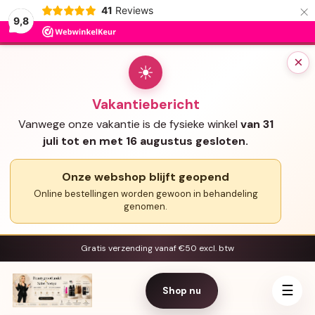
×
41
Reviews
9,8
×
☀
Vakantiebericht
Vanwege onze vakantie is de fysieke winkel
van 31
juli tot en met 16 augustus gesloten.
Onze webshop blijft geopend
Online bestellingen worden gewoon in behandeling
genomen.
Gratis verzending vanaf €50 excl. btw
☰
Shop nu