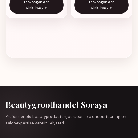
Toevoegen aan
Toevoegen aan
winkelwagen
winkelwagen
Beautygroothandel Soraya
Professionele beautyproducten, persoonlijke ondersteuning en
salonexpertise vanuit Lelystad.