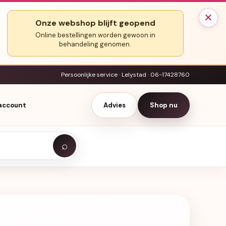
×
Onze webshop blijft geopend
Online bestellingen worden gewoon in
behandeling genomen.
Persoonlijke service · Lelystad · 06-17428760
 account
Advies
Shop nu
⌕