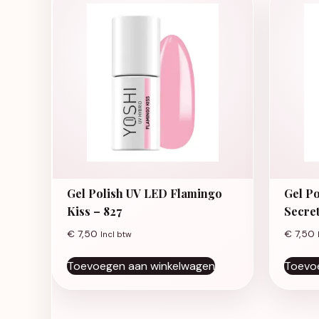
Gel Polish UV LED Flamingo
Gel Po
Kiss – 827
Secret
€
7,50
€
7,50
Incl btw
Toevoegen aan winkelwagen
Toevo