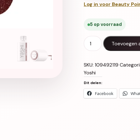
Log in voor Beauty Poi
5 op voorraad
Gel Polish UV LED Pinot 
Toevoegen 
SKU:
109492119
Categor
Yoshi
Dit delen:
Facebook
Wha