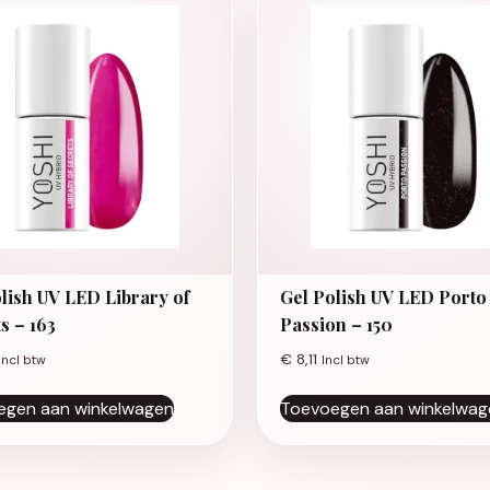
lish UV LED Library of
Gel Polish UV LED Porto
s – 163
Passion – 150
€
8,11
Incl btw
Incl btw
egen aan winkelwagen
Toevoegen aan winkelwag