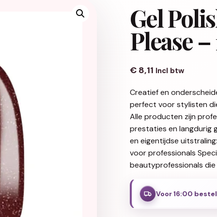
Gel Poli
Please – 
€
8,11
Incl btw
Creatief en onderscheid
perfect voor stylisten d
Alle producten zijn pro
prestaties en langdurig 
en eigentijdse uitstralin
voor professionals Spec
beautyprofessionals die 
Voor 16:00 beste