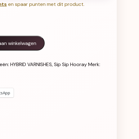
nts
en spaar punten met dit product.
Please - 147 aantal
aan winkelwagen
ieën:
HYBRID VARNISHES
,
Sip Sip Hooray
Merk:
tsApp