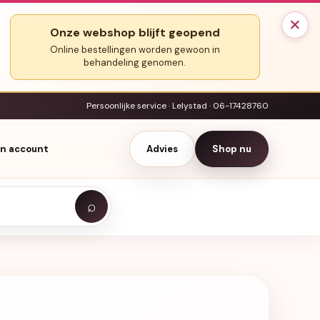
×
Onze webshop blijft geopend
Online bestellingen worden gewoon in
behandeling genomen.
Persoonlijke service · Lelystad · 06-17428760
jn account
Advies
Shop nu
⌕