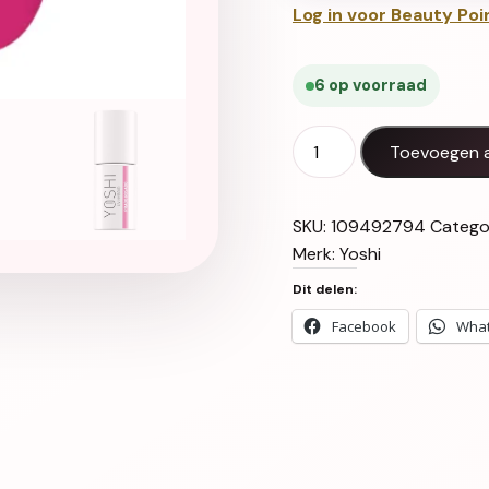
Log in voor Beauty Poi
6 op voorraad
Gel Polish UV LED Prado
Toevoegen 
SKU:
109492794
Catego
Merk:
Yoshi
Dit delen:
Facebook
Wha