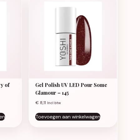
y of
Gel Polish UV LED Pour Some
Glamour – 145
€
8,11
Incl btw
en
Toevoegen aan winkelwagen