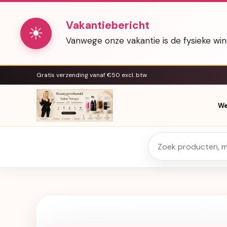
Vakantiebericht
☀
Vanwege onze vakantie is de fysieke wi
Gratis verzending vanaf €50 excl. btw
We