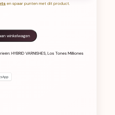
nts
en spaar punten met dit product.
 Rosado - 704 aantal
aan winkelwagen
rieën:
HYBRID VARNISHES
,
Los Tones Milliones
tsApp