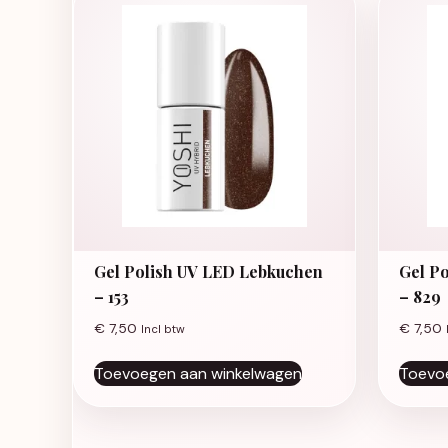
Gel Polish UV LED Lebkuchen
Gel P
– 153
– 829
€
7,50
€
7,50
Incl btw
Toevoegen aan winkelwagen
Toevo