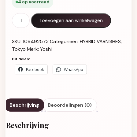
4 op voorraad
Gel Polish UV LED Raimu - 918 aantal
Toevoegen aan winkelwagen
SKU:
109492573
Categorieën:
HYBRID VARNISHES
,
Tokyo
Merk:
Yoshi
Dit delen:
Facebook
WhatsApp
Beschrijving
Beoordelingen (0)
Beschrijving