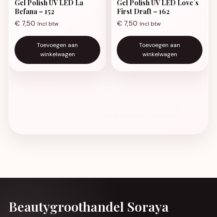
Gel Polish UV LED La
Gel Polish UV LED Love`s
Befana – 152
First Draft – 162
€
7,50
€
7,50
Incl btw
Incl btw
Toevoegen aan
Toevoegen aan
winkelwagen
winkelwagen
Beautygroothandel Soraya