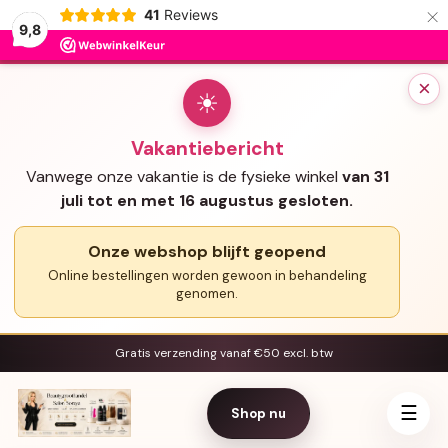
×
41
Reviews
9,8
×
☀
Vakantiebericht
Vanwege onze vakantie is de fysieke winkel
van 31
juli tot en met 16 augustus gesloten.
Onze webshop blijft geopend
Online bestellingen worden gewoon in behandeling
genomen.
Gratis verzending vanaf €50 excl. btw
☰
Shop nu