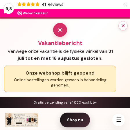
×
41
Reviews
9,8
×
☀
Vakantiebericht
Vanwege onze vakantie is de fysieke winkel
van 31
juli tot en met 16 augustus gesloten.
Onze webshop blijft geopend
Online bestellingen worden gewoon in behandeling
genomen.
Gratis verzending vanaf €50 excl. btw
☰
Shop nu