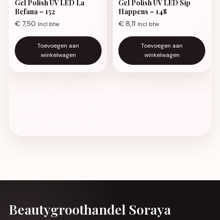
Gel Polish UV LED La
Gel Polish UV LED Sip
Befana – 152
Happens – 148
€
7,50
€
8,11
Incl btw
Incl btw
Toevoegen aan
Toevoegen aan
winkelwagen
winkelwagen
Beautygroothandel Soraya