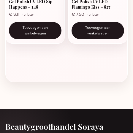
Gel Polish UV LED Sip
Gel Polish UV LED
Happens – 148
Flamingo Kiss – 827
€
8,11
€
7,50
Incl btw
Incl btw
Toevoegen aan
Toevoegen aan
winkelwagen
winkelwagen
Beautygroothandel Soraya