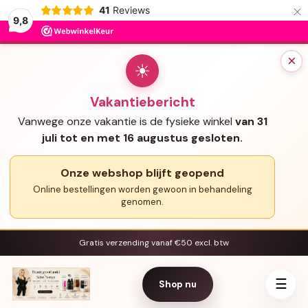
×
41
Reviews
9,8
×
☀
Vakantiebericht
Vanwege onze vakantie is de fysieke winkel
van 31
juli tot en met 16 augustus gesloten.
Onze webshop blijft geopend
Online bestellingen worden gewoon in behandeling
genomen.
Gratis verzending vanaf €50 excl. btw
☰
Shop nu