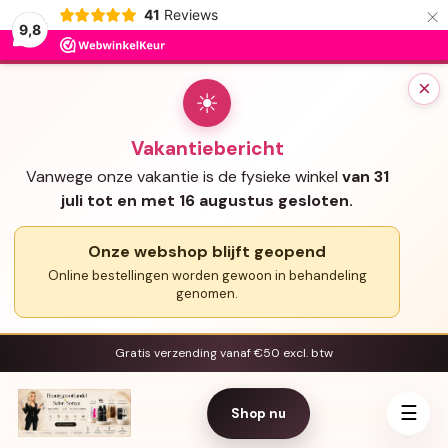
×
41
Reviews
9,8
×
☀
Vakantiebericht
Vanwege onze vakantie is de fysieke winkel
van 31
juli tot en met 16 augustus gesloten.
Onze webshop blijft geopend
Online bestellingen worden gewoon in behandeling
genomen.
Gratis verzending vanaf €50 excl. btw
☰
Shop nu