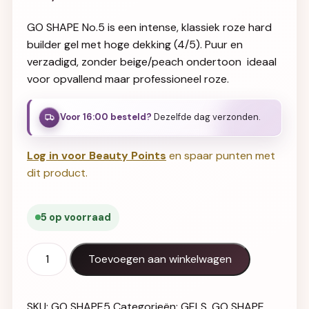
GO SHAPE No.5 is een intense, klassiek roze hard
builder gel met hoge dekking (4/5). Puur en
verzadigd, zonder beige/peach ondertoon  ideaal
voor opvallend maar professioneel roze.
Voor 16:00 besteld?
Dezelfde dag verzonden.
Log in voor Beauty Points
en spaar punten met
dit product.
5 op voorraad
GO SHAPE Hard Builder Gel No.5 (Intense Classic Pink) a
Toevoegen aan winkelwagen
SKU:
GO SHAPE5
Categorieën:
GELS
,
GO SHAPE
,