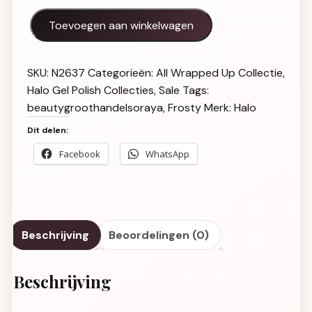
Halo Gel Polish 8ml Frosty Hema-Vrij aantal
Toevoegen aan winkelwagen
SKU:
N2637
Categorieën:
All Wrapped Up Collectie
,
Halo Gel Polish Collecties
,
Sale
Tags:
beautygroothandelsoraya
,
Frosty
Merk:
Halo
Dit delen:
Facebook
WhatsApp
Beschrijving
Beoordelingen (0)
Beschrijving