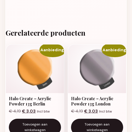
Gerelateerde producten
Aanbieding!
Aanbieding!
Halo Create – Acrylic
Halo Create – Acrylic
Powder 13g Berlin
Powder 13g London
Oorspronkelijke prijs was: € 4,19.
Huidige prijs is: € 3,03.
Oorspronkelijke prijs was:
Huidige prijs is: €
€
4,19
€
3,03
€
4,19
€
3,03
Incl btw
Incl btw
Toevoegen aan
Toevoegen aan
winkelwagen
winkelwagen