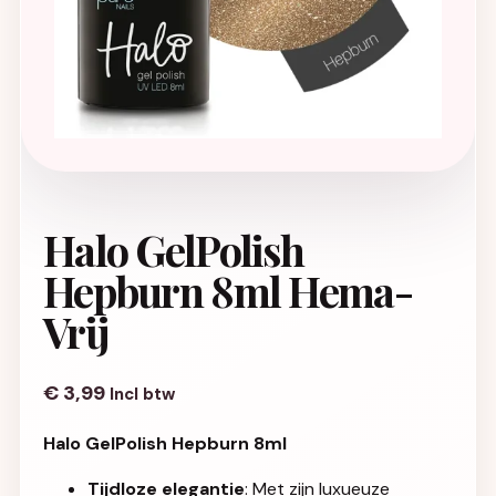
Halo GelPolish
Hepburn 8ml Hema-
Vrij
€
3,99
Incl btw
Halo GelPolish Hepburn 8ml
Tijdloze elegantie
: Met zijn luxueuze