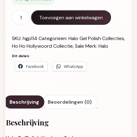
Halo GelPolish Hepburn 8ml Hema-Vrij aantal
Toevoegen aan winkelwagen
SKU:
hgp114
Categorieën:
Halo Gel Polish Collecties
,
Ho Ho Hollywoord Collectie
,
Sale
Merk:
Halo
Dit delen:
Facebook
WhatsApp
Beschrijving
Beoordelingen (0)
Beschrijving