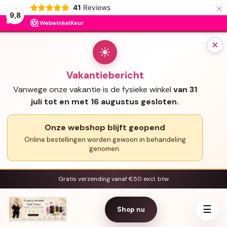
×
41
Reviews
9,8
×
☀
Vakantiebericht
Vanwege onze vakantie is de fysieke winkel
van 31
juli tot en met 16 augustus gesloten.
Onze webshop blijft geopend
Online bestellingen worden gewoon in behandeling
genomen.
Gratis verzending vanaf €50 excl. btw
☰
Shop nu