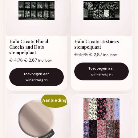
Halo Create Floral
Halo Create Textures
Checks and Dots
stempelplaat
stempelplaat
€
4,78
€
2,87
Incl btw
€
4,78
€
2,87
Incl btw
Toevoegen aan
Toevoegen aan
winkelwagen
winkelwagen
Aanbieding!