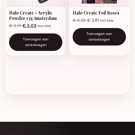
Halo Create – Acrylic
Halo Create Foil Roses
Powder 13g Amsterdam
€
6,35
€
3,81
Incl btw
Oorspronkelijke prijs was: € 4,19.
Huidige prijs is: € 3,03.
€
4,19
€
3,03
Incl btw
Toevoegen aan
Toevoegen aan
winkelwagen
winkelwagen