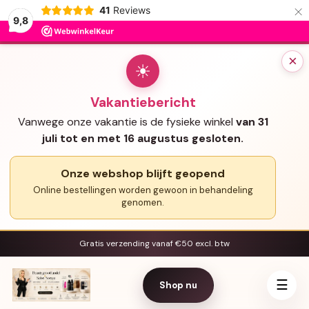
×
41
Reviews
9,8
×
☀
Vakantiebericht
Vanwege onze vakantie is de fysieke winkel
van 31
juli tot en met 16 augustus gesloten.
Onze webshop blijft geopend
Online bestellingen worden gewoon in behandeling
genomen.
Gratis verzending vanaf €50 excl. btw
☰
Shop nu