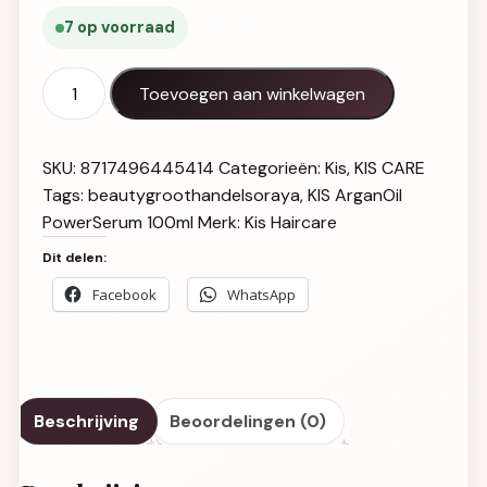
7 op voorraad
KIS ArganOil PowerSerum 100ml aantal
Toevoegen aan winkelwagen
SKU:
8717496445414
Categorieën:
Kis
,
KIS CARE
Tags:
beautygroothandelsoraya
,
KIS ArganOil
PowerSerum 100ml
Merk:
Kis Haircare
Dit delen:
Facebook
WhatsApp
Beschrijving
Beoordelingen (0)