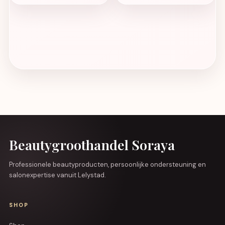
Beautygroothandel Soraya
Professionele beautyproducten, persoonlijke ondersteuning en
salonexpertise vanuit Lelystad.
SHOP