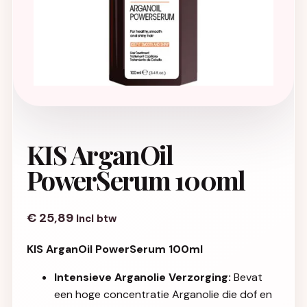
KIS ArganOil
PowerSerum 100ml
€
25,89
Incl btw
KIS ArganOil PowerSerum 100ml
Intensieve Arganolie Verzorging:
Bevat
een hoge concentratie Arganolie die dof en