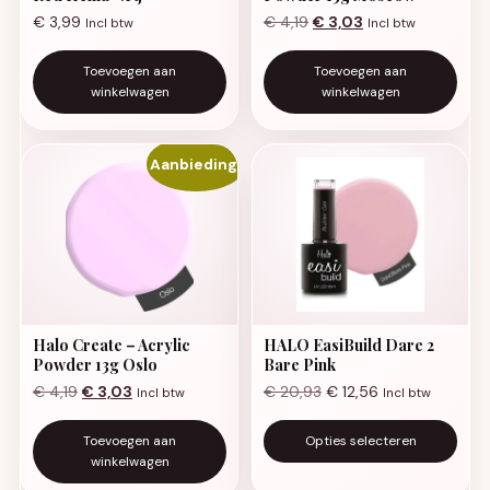
Oorspronkelijke prijs was:
Huidige prijs is: €
€
3,99
€
4,19
€
3,03
Incl btw
Incl btw
Toevoegen aan
Toevoegen aan
winkelwagen
winkelwagen
Aanbieding!
Halo Create – Acrylic
HALO EasiBuild Dare 2
Powder 13g Oslo
Bare Pink
Oorspronkelijke prijs was: € 4,19.
Huidige prijs is: € 3,03.
€
4,19
€
3,03
€
20,93
€
12,56
Incl btw
Incl btw
Di
Toevoegen aan
Opties selecteren
winkelwagen