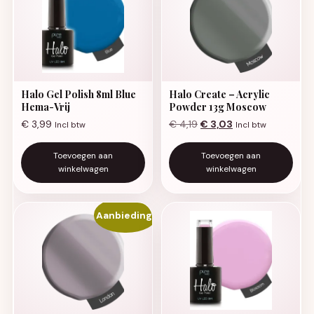
Halo Gel Polish 8ml Blue
Halo Create – Acrylic
Hema-Vrij
Powder 13g Moscow
Oorspronkelijke prijs was:
Huidige prijs is: €
€
3,99
€
4,19
€
3,03
Incl btw
Incl btw
Toevoegen aan
Toevoegen aan
winkelwagen
winkelwagen
Aanbieding!