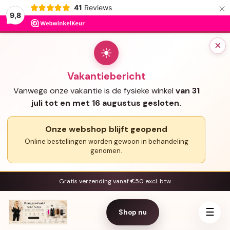
×
41
Reviews
9,8
×
☀
Vakantiebericht
Vanwege onze vakantie is de fysieke winkel
van 31
juli tot en met 16 augustus gesloten.
Onze webshop blijft geopend
Online bestellingen worden gewoon in behandeling
genomen.
Gratis verzending vanaf €50 excl. btw
☰
Shop nu