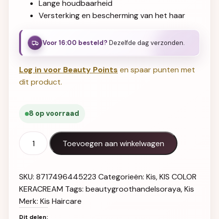
Lange houdbaarheid
Versterking en bescherming van het haar
Voor 16:00 besteld?
Dezelfde dag verzonden.
Log in voor Beauty Points
en spaar punten met
dit product.
8 op voorraad
KIS Color KeraCream 10FP aantal
Toevoegen aan winkelwagen
SKU:
8717496445223
Categorieën:
Kis
,
KIS COLOR
KERACREAM
Tags:
beautygroothandelsoraya
,
Kis
Merk:
Kis Haircare
Dit delen: