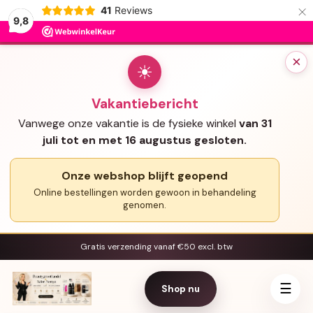
×
41
Reviews
9,8
×
☀
Vakantiebericht
Vanwege onze vakantie is de fysieke winkel
van 31
juli tot en met 16 augustus gesloten.
Onze webshop blijft geopend
Online bestellingen worden gewoon in behandeling
genomen.
Gratis verzending vanaf €50 excl. btw
☰
Shop nu