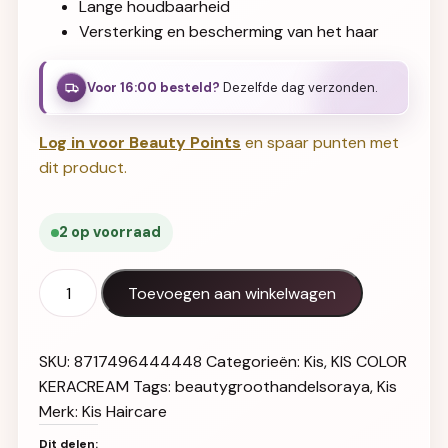
Lange houdbaarheid
Versterking en bescherming van het haar
Voor 16:00 besteld?
Dezelfde dag verzonden.
Log in voor Beauty Points
en spaar punten met
dit product.
2 op voorraad
KIS Color KeraCream 2N aantal
Toevoegen aan winkelwagen
SKU:
8717496444448
Categorieën:
Kis
,
KIS COLOR
KERACREAM
Tags:
beautygroothandelsoraya
,
Kis
Merk:
Kis Haircare
Dit delen: