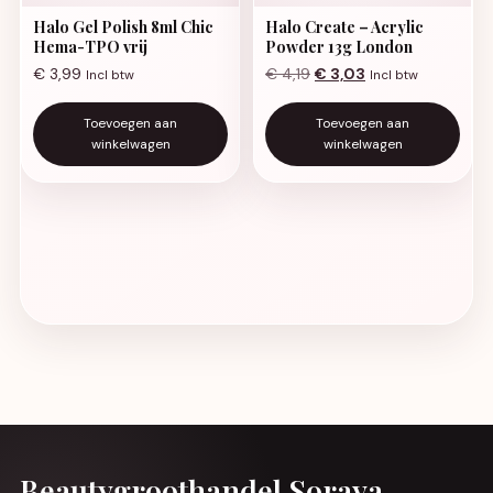
Halo Gel Polish 8ml Chic
Halo Create – Acrylic
Hema-TPO vrij
Powder 13g London
Oorspronkelijke prijs was:
Huidige prijs is: €
€
3,99
€
4,19
€
3,03
Incl btw
Incl btw
Toevoegen aan
Toevoegen aan
winkelwagen
winkelwagen
Beautygroothandel Soraya