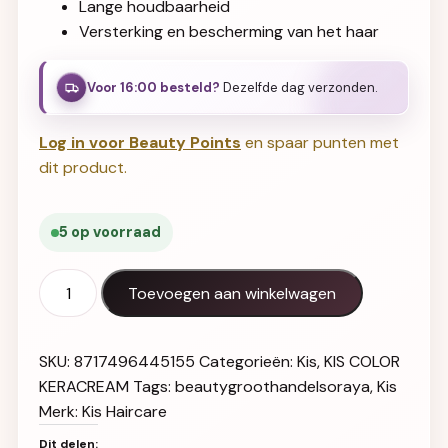
Lange houdbaarheid
Versterking en bescherming van het haar
Voor 16:00 besteld?
Dezelfde dag verzonden.
Log in voor Beauty Points
en spaar punten met
dit product.
5 op voorraad
KIS Color KeraCream 5CB aantal
Toevoegen aan winkelwagen
SKU:
8717496445155
Categorieën:
Kis
,
KIS COLOR
KERACREAM
Tags:
beautygroothandelsoraya
,
Kis
Merk:
Kis Haircare
Dit delen: