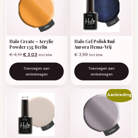
Halo Create – Acrylic
Halo Gel Polish 8ml
Powder 13g Berlin
Aurora Hema-Vrij
Oorspronkelijke prijs was: € 4,19.
Huidige prijs is: € 3,03.
€
4,19
€
3,03
€
3,99
Incl btw
Incl btw
Toevoegen aan
Toevoegen aan
winkelwagen
winkelwagen
Aanbieding!