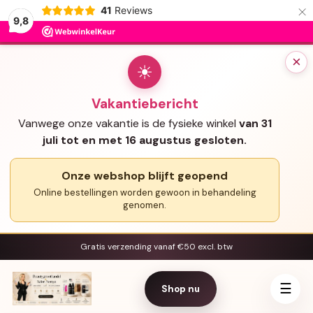
×
41
Reviews
9,8
×
☀
Vakantiebericht
Vanwege onze vakantie is de fysieke winkel
van 31
juli tot en met 16 augustus gesloten.
Onze webshop blijft geopend
Online bestellingen worden gewoon in behandeling
genomen.
Gratis verzending vanaf €50 excl. btw
☰
Shop nu