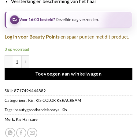
Versterking en bescherming van het haar
Voor 16:00 besteld?
Dezelfde dag verzonden.
Log in voor Beauty Points
en spaar punten met dit product.
3 op voorraad
KIS Color KeraCream 6RK aantal
Toevoegen aan winkelwagen
SKU:
8717496444882
Categorieën:
Kis
,
KIS COLOR KERACREAM
Tags:
beautygroothandelsoraya
,
Kis
Merk:
Kis Haircare