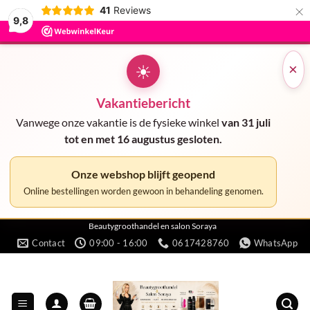
×
41
Reviews
9,8
☀
×
Vakantiebericht
Vanwege onze vakantie is de fysieke winkel
van 31 juli
tot en met 16 augustus gesloten.
Onze webshop blijft geopend
Online bestellingen worden gewoon in behandeling genomen.
Ga
Beautygroothandel en salon Soraya
Contact
09:00 - 16:00
0617428760
WhatsApp
naar
inhoud