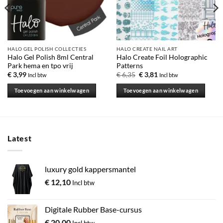
HALO GEL POLISH COLLECTIES
HALO CREATE NAIL ART
Halo Gel Polish 8ml Central
Halo Create Foil Holographic
Park hema en tpo vrij
Patterns
€
3,99
€
6,35
€
3,81
Incl btw
Incl btw
Toevoegen aan winkelwagen
Toevoegen aan winkelwagen
Latest
luxury gold kappersmantel
€
12,10
Incl btw
Digitale Rubber Base-cursus
€
20,00
Incl btw