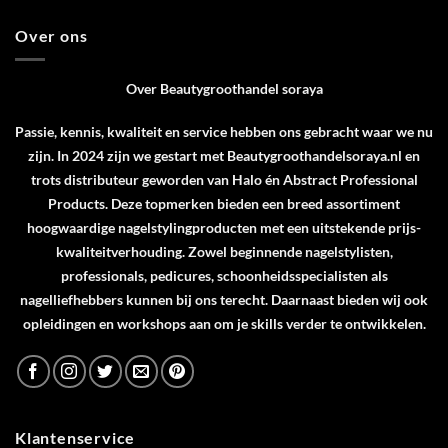
Over ons
Over Beautygroothandel soraya
Passie, kennis, kwaliteit en service hebben ons gebracht waar we nu
zijn. In 2024 zijn we gestart met Beautygroothandelsoraya.nl en
trots distributeur geworden van
Halo
én
Abstract Professional
Products
. Deze topmerken bieden een breed assortiment
hoogwaardige nagelstylingproducten met een uitstekende prijs-
kwaliteitverhouding. Zowel beginnende nagelstylisten,
professionals, pedicures, schoonheidsspecialisten als
nagelliefhebbers kunnen bij ons terecht. Daarnaast bieden wij ook
opleidingen en workshops aan om je skills verder te ontwikkelen.
Klantenservice