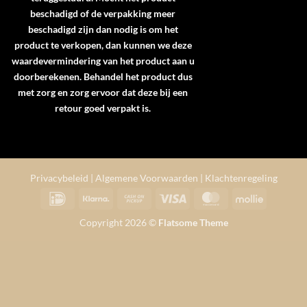
beschadigd of de verpakking meer
beschadigd zijn dan nodig is om het
product te verkopen, dan kunnen we deze
waardevermindering van het product aan u
doorberekenen. Behandel het product dus
met zorg en zorg ervoor dat deze bij een
retour goed verpakt is.
Privacybeleid
|
Algemene Voorwaarden
|
Klachtenregeling
IDeal
Klarna
Cash
Visa
MasterCard
Mollie
on
Copyright 2026 ©
Flatsome Theme
Pickup