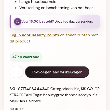
Lange houdbaarheid
Versterking en bescherming van het haar
Voor 16:00 besteld?
Dezelfde dag verzonden.
Log in voor Beauty Points
en spaar punten met
dit product.
7 op voorraad
KIS Color KeraCream 7P aantal
Toevoegen aan winkelwagen
SKU:
8717496444349
Categorieën:
Kis
,
KIS COLOR
KERACREAM
Tags:
beautygroothandelsoraya
,
Kis
Merk:
Kis Haircare
Dit delen: