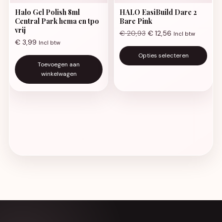
Halo Gel Polish 8ml
HALO EasiBuild Dare 2
Central Park hema en tpo
Bare Pink
vrij
€
20,93
€
12,56
Incl btw
€
3,99
Incl btw
Di
Opties selecteren
Toevoegen aan
winkelwagen