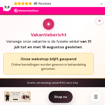
×
41
Reviews
9,8
×
☀
Vakantiebericht
Vanwege onze vakantie is de fysieke winkel
van 31
juli tot en met 16 augustus gesloten.
Onze webshop blijft geopend
Online bestellingen worden gewoon in behandeling
genomen.
Gratis verzending vanaf €50 excl. btw
☰
Shop nu