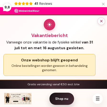
×
41
Reviews
9,8
×
☀
Vakantiebericht
Vanwege onze vakantie is de fysieke winkel
van 31
juli tot en met 16 augustus gesloten.
Onze webshop blijft geopend
Online bestellingen worden gewoon in behandeling
genomen.
Gratis verzending vanaf €50 excl. btw
☰
Shop nu