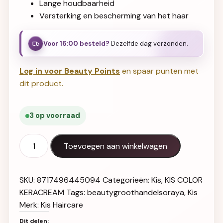
Lange houdbaarheid
Versterking en bescherming van het haar
Voor 16:00 besteld?
Dezelfde dag verzonden.
Log in voor Beauty Points
en spaar punten met
dit product.
3 op voorraad
KIS Color KeraCream 7R aantal
Toevoegen aan winkelwagen
SKU:
8717496445094
Categorieën:
Kis
,
KIS COLOR
KERACREAM
Tags:
beautygroothandelsoraya
,
Kis
Merk:
Kis Haircare
Dit delen: