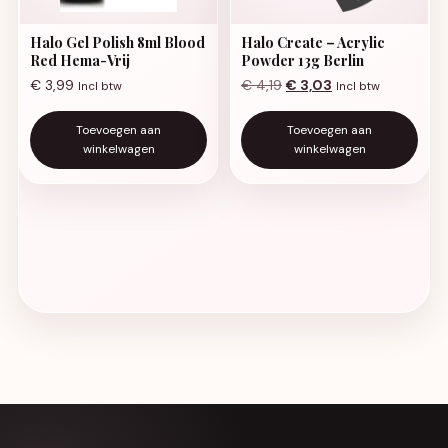
Halo Gel Polish 8ml Blood
Halo Create – Acrylic
Red Hema-Vrij
Powder 13g Berlin
Oorspronkelijke prijs was:
Huidige prijs is: €
€
3,99
€
4,19
€
3,03
Incl btw
Incl btw
Toevoegen aan
Toevoegen aan
winkelwagen
winkelwagen