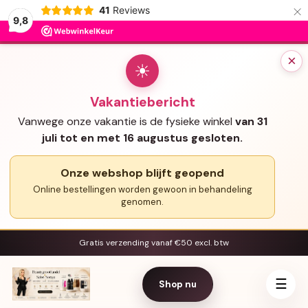
×
41
Reviews
9,8
×
☀
Vakantiebericht
Vanwege onze vakantie is de fysieke winkel
van 31
juli tot en met 16 augustus gesloten.
Onze webshop blijft geopend
Online bestellingen worden gewoon in behandeling
genomen.
Gratis verzending vanaf €50 excl. btw
☰
Shop nu