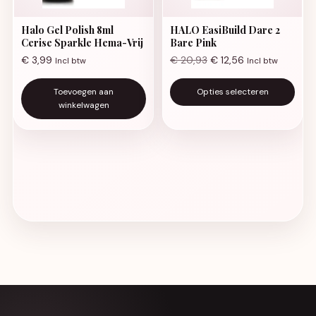
Halo Gel Polish 8ml
HALO EasiBuild Dare 2
Cerise Sparkle Hema-Vrij
Bare Pink
€
3,99
€
20,93
€
12,56
Incl btw
Incl btw
Di
Toevoegen aan
Opties selecteren
winkelwagen