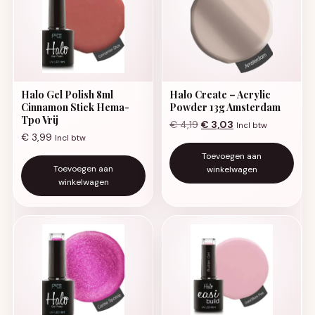
Halo Gel Polish 8ml
Halo Create – Acrylic
Cinnamon Stick Hema-
Powder 13g Amsterdam
Tpo Vrij
Oorspronkelijke prijs was:
Huidige prijs is: €
€
4,19
€
3,03
Incl btw
€
3,99
Incl btw
Toevoegen aan
Toevoegen aan
winkelwagen
winkelwagen