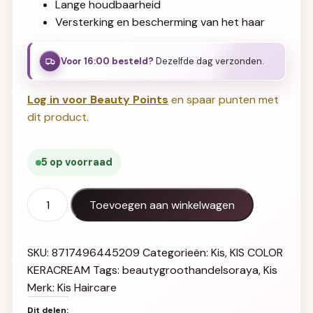
Lange houdbaarheid
Versterking en bescherming van het haar
Voor 16:00 besteld?
Dezelfde dag verzonden.
Log in voor Beauty Points
en spaar punten met
dit product.
5 op voorraad
KIS Color KeraCream 8FG aantal
Toevoegen aan winkelwagen
SKU:
8717496445209
Categorieën:
Kis
,
KIS COLOR
KERACREAM
Tags:
beautygroothandelsoraya
,
Kis
Merk:
Kis Haircare
Dit delen: