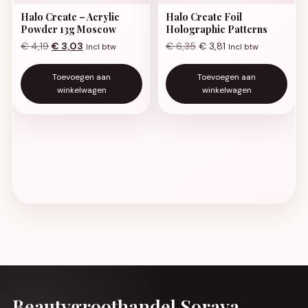
Halo Create – Acrylic
Halo Create Foil
Powder 13g Moscow
Holographic Patterns
Oorspronkelijke prijs was: € 4,19.
Huidige prijs is: € 3,03.
€
4,19
€
3,03
€
6,35
€
3,81
Incl btw
Incl btw
Toevoegen aan
Toevoegen aan
winkelwagen
winkelwagen
Beautygroothandel Soraya