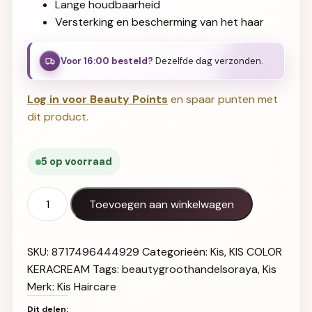
Lange houdbaarheid
Versterking en bescherming van het haar
Voor 16:00 besteld?
Dezelfde dag verzonden.
Log in voor Beauty Points
en spaar punten met
dit product.
5 op voorraad
KIS Color KeraCream 9K aantal
Toevoegen aan winkelwagen
SKU:
8717496444929
Categorieën:
Kis
,
KIS COLOR
KERACREAM
Tags:
beautygroothandelsoraya
,
Kis
Merk:
Kis Haircare
Dit delen: