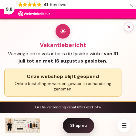
×
41
Reviews
9,8
×
☀
Vakantiebericht
Vanwege onze vakantie is de fysieke winkel
van 31
juli tot en met 16 augustus gesloten.
Onze webshop blijft geopend
Online bestellingen worden gewoon in behandeling
genomen.
Gratis verzending vanaf €50 excl. btw
☰
Shop nu