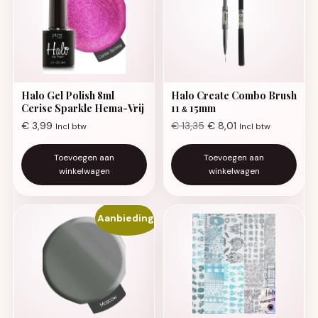
Halo Gel Polish 8ml
Halo Create Combo Brush
Cerise Sparkle Hema-Vrij
11
15mm
&
€
3,99
€
13,35
€
8,01
Incl btw
Incl btw
Toevoegen aan
Toevoegen aan
winkelwagen
winkelwagen
Aanbieding!