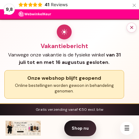
×
41
Reviews
9,8
×
☀
Vakantiebericht
Vanwege onze vakantie is de fysieke winkel
van 31
juli tot en met 16 augustus gesloten.
Onze webshop blijft geopend
Online bestellingen worden gewoon in behandeling
genomen.
Gratis verzending vanaf €50 excl. btw
☰
Shop nu