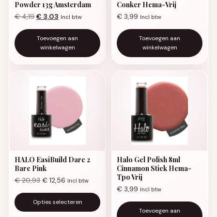
Powder 13g Amsterdam
Conker Hema-Vrij
Oorspronkelijke prijs was: € 4,19.
Huidige prijs is: € 3,03.
€
4,19
€
3,03
€
3,99
Incl btw
Incl btw
Toevoegen aan
Toevoegen aan
winkelwagen
winkelwagen
HALO EasiBuild Dare 2
Halo Gel Polish 8ml
Bare Pink
Cinnamon Stick Hema-
Tpo Vrij
€
20,93
€
12,56
Incl btw
€
3,99
Incl btw
Dit product heeft meerdere va
Opties selecteren
Toevoegen aan