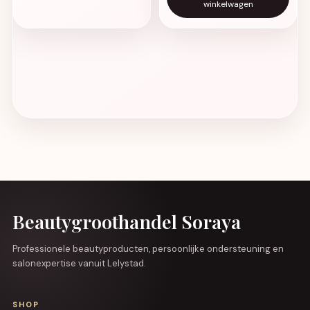
winkelwagen
Beautygroothandel Soraya
Professionele beautyproducten, persoonlijke ondersteuning en
salonexpertise vanuit Lelystad.
SHOP