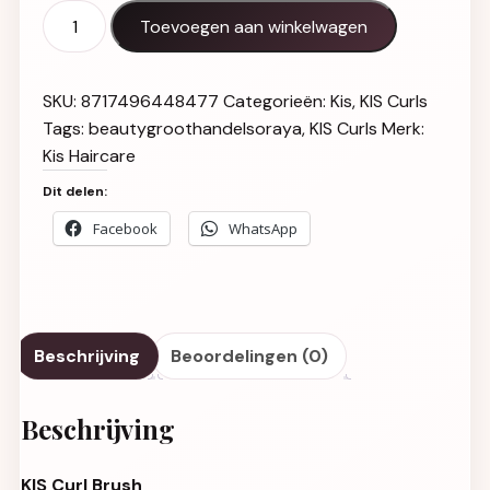
KIS Curl Brush aantal
Toevoegen aan winkelwagen
SKU:
8717496448477
Categorieën:
Kis
,
KIS Curls
Tags:
beautygroothandelsoraya
,
KIS Curls
Merk:
Kis Haircare
Dit delen:
Facebook
WhatsApp
Beschrijving
Beoordelingen (0)
Beschrijving
KIS Curl Brush