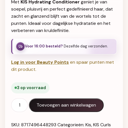
Met
KIS Hydrating Conditioner
geniet je van
soepel, pluisvrij en perfect gedefinieerd haar, dat
zacht en glanzend blijft van de wortels tot de
punten. Ideaal voor dagelijkse hydratatie en het
verbeteren van kruldefinitie.
Voor 16:00 besteld?
Dezelfde dag verzonden.
Log in voor Beauty Points
en spaar punten met
dit product.
3 op voorraad
KIS Hydrating Conditioner 250ml aantal
Toevoegen aan winkelwagen
SKU:
8717496448293
Categorieën:
Kis
,
KIS Curls