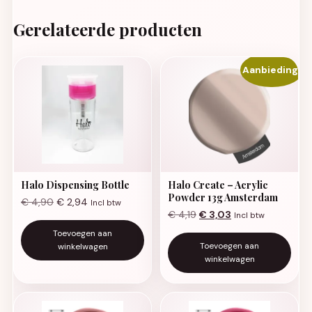
Gerelateerde producten
Aanbieding!
Halo Dispensing Bottle
Halo Create – Acrylic
Powder 13g Amsterdam
€
4,90
€
2,94
Incl btw
Oorspronkelijke prijs was:
Huidige prijs is: €
€
4,19
€
3,03
Incl btw
Toevoegen aan
Toevoegen aan
winkelwagen
winkelwagen