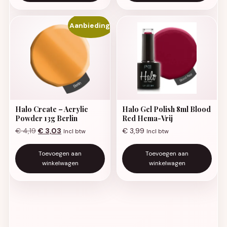
Aanbieding!
Halo Create – Acrylic
Halo Gel Polish 8ml Blood
Powder 13g Berlin
Red Hema-Vrij
Oorspronkelijke prijs was: € 4,19.
Huidige prijs is: € 3,03.
€
4,19
€
3,03
€
3,99
Incl btw
Incl btw
Toevoegen aan
Toevoegen aan
winkelwagen
winkelwagen