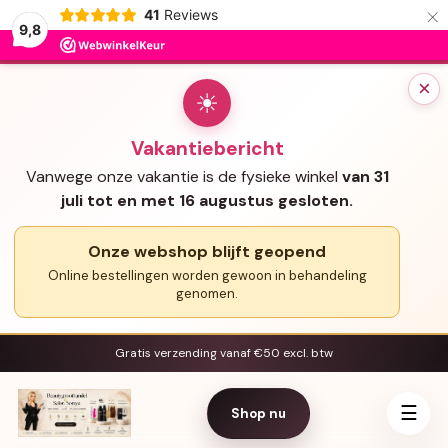
×
41
Reviews
9,8
×
☀
Vakantiebericht
Vanwege onze vakantie is de fysieke winkel
van 31
juli tot en met 16 augustus gesloten.
Onze webshop blijft geopend
Online bestellingen worden gewoon in behandeling
genomen.
Gratis verzending vanaf €50 excl. btw
☰
Shop nu