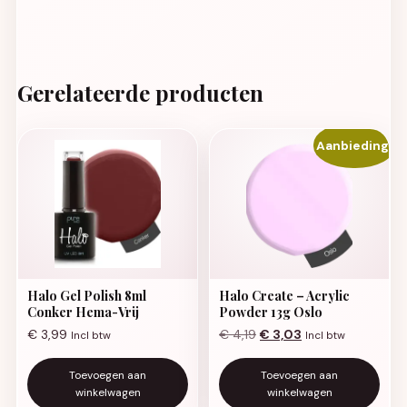
Gerelateerde producten
Aanbieding!
Halo Gel Polish 8ml
Halo Create – Acrylic
Conker Hema-Vrij
Powder 13g Oslo
Oorspronkelijke prijs was:
Huidige prijs is: €
€
3,99
€
4,19
€
3,03
Incl btw
Incl btw
Toevoegen aan
Toevoegen aan
winkelwagen
winkelwagen