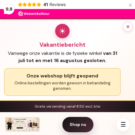
×
41
Reviews
9,8
×
☀
Vakantiebericht
Vanwege onze vakantie is de fysieke winkel
van 31
juli tot en met 16 augustus gesloten.
Onze webshop blijft geopend
Online bestellingen worden gewoon in behandeling
genomen.
Gratis verzending vanaf €50 excl. btw
☰
Shop nu