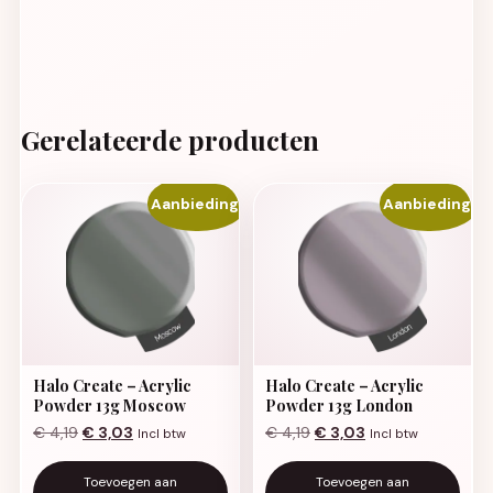
Gerelateerde producten
Aanbieding!
Aanbieding!
Halo Create – Acrylic
Halo Create – Acrylic
Powder 13g Moscow
Powder 13g London
Oorspronkelijke prijs was: € 4,19.
Huidige prijs is: € 3,03.
Oorspronkelijke prijs was:
Huidige prijs is: €
€
4,19
€
3,03
€
4,19
€
3,03
Incl btw
Incl btw
Toevoegen aan
Toevoegen aan