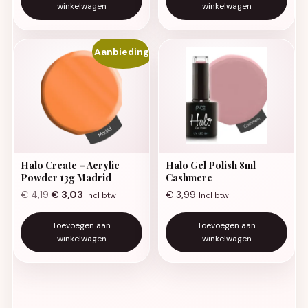
winkelwagen
winkelwagen
Aanbieding!
Halo Create – Acrylic
Halo Gel Polish 8ml
Powder 13g Madrid
Cashmere
Oorspronkelijke prijs was: € 4,19.
Huidige prijs is: € 3,03.
€
4,19
€
3,03
€
3,99
Incl btw
Incl btw
Toevoegen aan
Toevoegen aan
winkelwagen
winkelwagen