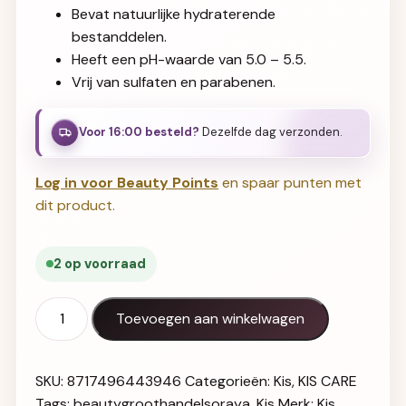
Bevat natuurlijke hydraterende
bestanddelen.
Heeft een pH-waarde van 5.0 – 5.5.
Vrij van sulfaten en parabenen.
Voor 16:00 besteld?
Dezelfde dag verzonden.
Log in voor Beauty Points
en spaar punten met
dit product.
2 op voorraad
KIS KeraScalp Healing Shampoo 1L aantal
Toevoegen aan winkelwagen
SKU:
8717496443946
Categorieën:
Kis
,
KIS CARE
Tags:
beautygroothandelsoraya
,
Kis
Merk:
Kis