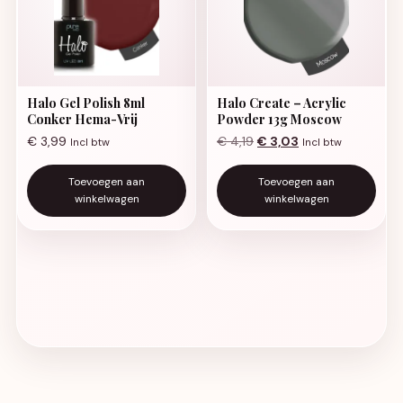
Halo Gel Polish 8ml
Halo Create – Acrylic
Conker Hema-Vrij
Powder 13g Moscow
Oorspronkelijke prijs was:
Huidige prijs is: €
€
3,99
€
4,19
€
3,03
Incl btw
Incl btw
Toevoegen aan
Toevoegen aan
winkelwagen
winkelwagen