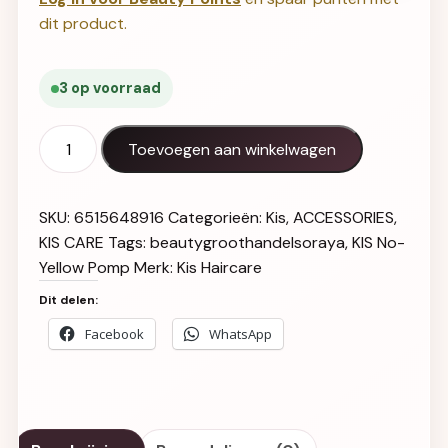
dit product.
3 op voorraad
KIS No-Yellow Pomp aantal
Toevoegen aan winkelwagen
SKU:
6515648916
Categorieën:
Kis
,
ACCESSORIES
,
KIS CARE
Tags:
beautygroothandelsoraya
,
KIS No-
Yellow Pomp
Merk:
Kis Haircare
Dit delen:
Facebook
WhatsApp