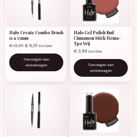
Halo Create Combo Brush
Halo Gel Polish 8ml
11
15mm
Cinnamon Stick Hema-
&
Tpo Vrij
€
13,35
€
8,01
Incl btw
€
3,99
Incl btw
Toevoegen aan
Toevoegen aan
winkelwagen
winkelwagen