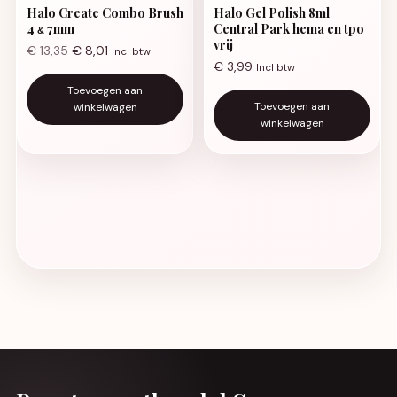
Halo Create Combo Brush
Halo Gel Polish 8ml
4
7mm
Central Park hema en tpo
&
vrij
€
13,35
€
8,01
Incl btw
€
3,99
Incl btw
Toevoegen aan
Toevoegen aan
winkelwagen
winkelwagen