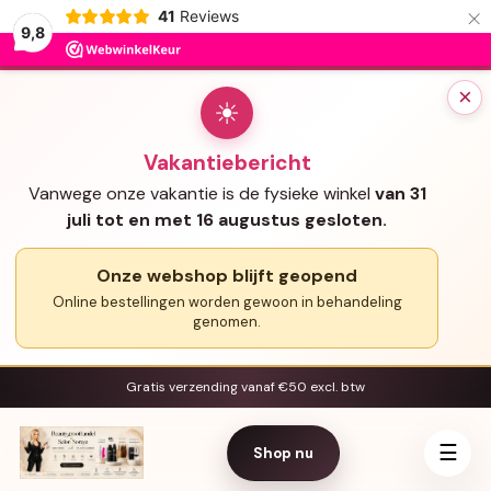
×
41
Reviews
9,8
×
☀
Vakantiebericht
Vanwege onze vakantie is de fysieke winkel
van 31
juli tot en met 16 augustus gesloten.
Onze webshop blijft geopend
Online bestellingen worden gewoon in behandeling
genomen.
Gratis verzending vanaf €50 excl. btw
☰
Shop nu