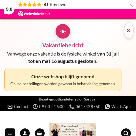
×
41
Reviews
9,8
☀
×
Vakantiebericht
Vanwege onze vakantie is de fysieke winkel
van 31 juli
tot en met 16 augustus gesloten.
Onze webshop blijft geopend
Online bestellingen worden gewoon in behandeling genomen.
Ga
Beautygroothandel en salon Soraya
Contact
09:00 - 16:00
0617428760
WhatsApp
naar
inhoud