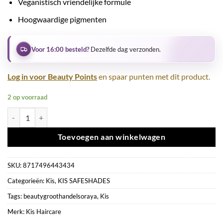
Veganistisch vriendelijke formule
Hoogwaardige pigmenten
Voor 16:00 besteld?
Dezelfde dag verzonden.
Log in voor Beauty Points
en spaar punten met dit product.
2 op voorraad
Kis RK SafeShades 1N aantal
Toevoegen aan winkelwagen
SKU:
8717496443434
Categorieën:
Kis
,
KIS SAFESHADES
Tags:
beautygroothandelsoraya
,
Kis
Merk:
Kis Haircare