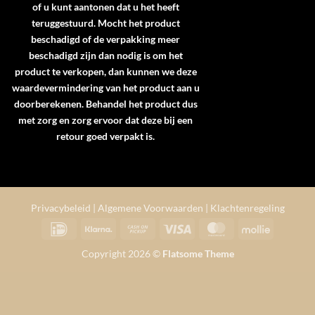
of u kunt aantonen dat u het heeft
teruggestuurd. Mocht het product
beschadigd of de verpakking meer
beschadigd zijn dan nodig is om het
product te verkopen, dan kunnen we deze
waardevermindering van het product aan u
doorberekenen. Behandel het product dus
met zorg en zorg ervoor dat deze bij een
retour goed verpakt is.
Privacybeleid
|
Algemene Voorwaarden
|
Klachtenregeling
IDeal
Klarna
Cash
Visa
MasterCard
Mollie
on
Copyright 2026 ©
Flatsome Theme
Pickup