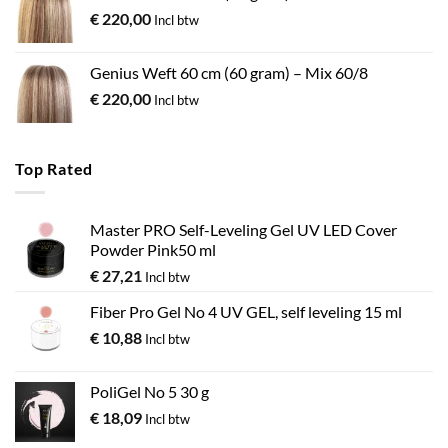
€
220,00
Incl btw
Genius Weft 60 cm (60 gram) – Mix 60/8
€
220,00
Incl btw
Top Rated
Master PRO Self-Leveling Gel UV LED Cover
Powder Pink50 ml
€
27,21
Incl btw
Fiber Pro Gel No 4 UV GEL, self leveling 15 ml
€
10,88
Incl btw
PoliGel No 5 30 g
€
18,09
Incl btw