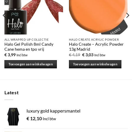
ALL WRAPPED UP COLLECTIE
HALO CREATE ACRYLIC POWDER
Halo Gel Polish 8ml Candy
Halo Create – Acrylic Powder
Cane hema en tpo vrij
13g Madrid
Oorspronkelijke
Huidige
€
3,99
€
4,19
€
3,03
Incl btw
Incl btw
prijs
prijs
was:
is:
Toevoegen aan winkelwagen
Toevoegen aan winkelwagen
€ 4,19.
€ 3,03.
Latest
luxury gold kappersmantel
€
12,10
Incl btw