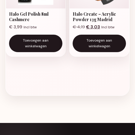
Halo Gel Polish 8ml
Halo Create – Acrylic
Cashmere
Powder 13g Madrid
Oorspronkelijke prijs was:
Huidige prijs is: €
€
3,99
€
4,19
€
3,03
Incl btw
Incl btw
Toevoegen aan
Toevoegen aan
winkelwagen
winkelwagen