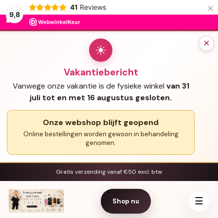
×
41
Reviews
9,8
×
☀
Vakantiebericht
Vanwege onze vakantie is de fysieke winkel
van 31
juli tot en met 16 augustus gesloten.
Onze webshop blijft geopend
Online bestellingen worden gewoon in behandeling
genomen.
Gratis verzending vanaf €50 excl. btw
☰
Shop nu