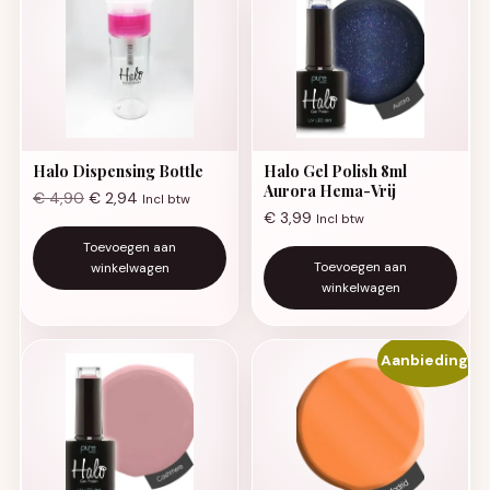
Halo Dispensing Bottle
Halo Gel Polish 8ml
Aurora Hema-Vrij
€
4,90
€
2,94
Incl btw
€
3,99
Incl btw
Toevoegen aan
Toevoegen aan
winkelwagen
winkelwagen
Aanbieding!