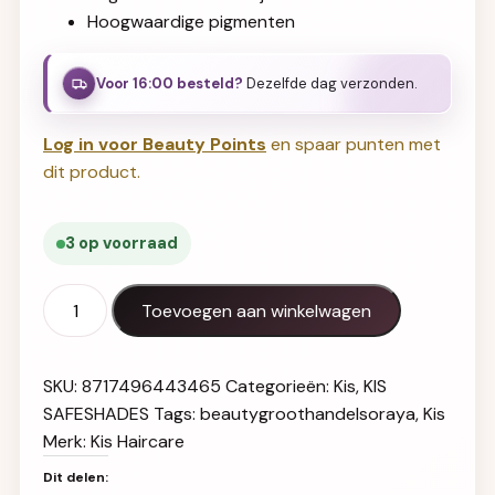
Hoogwaardige pigmenten
Voor 16:00 besteld?
Dezelfde dag verzonden.
Log in voor Beauty Points
en spaar punten met
dit product.
3 op voorraad
Kis RK SafeShades 5N aantal
Toevoegen aan winkelwagen
SKU:
8717496443465
Categorieën:
Kis
,
KIS
SAFESHADES
Tags:
beautygroothandelsoraya
,
Kis
Merk:
Kis Haircare
Dit delen: