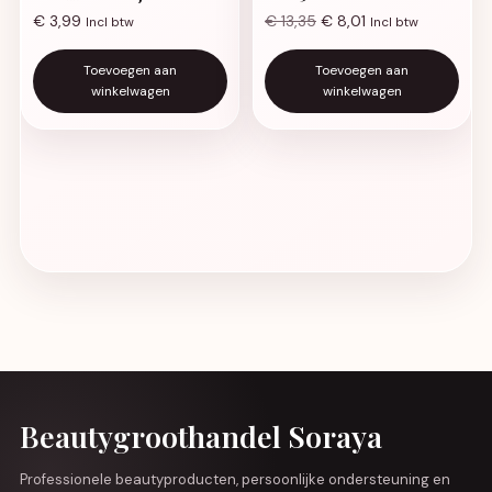
€
3,99
€
13,35
€
8,01
Incl btw
Incl btw
Toevoegen aan
Toevoegen aan
winkelwagen
winkelwagen
Beautygroothandel Soraya
Professionele beautyproducten, persoonlijke ondersteuning en