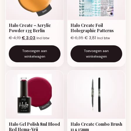
Halo Create – Acrylic
Halo Create Foil
Powder 13g Berlin
Holographic Patterns
Oorspronkelijke prijs was: € 4,19.
Huidige prijs is: € 3,03.
€
4,19
€
3,03
€
6,35
€
3,81
Incl btw
Incl btw
Toevoegen aan
Toevoegen aan
winkelwagen
winkelwagen
Halo Gel Polish 8ml Blood
Halo Create Combo Brush
Red Hema-Vrij
11
15mm
&