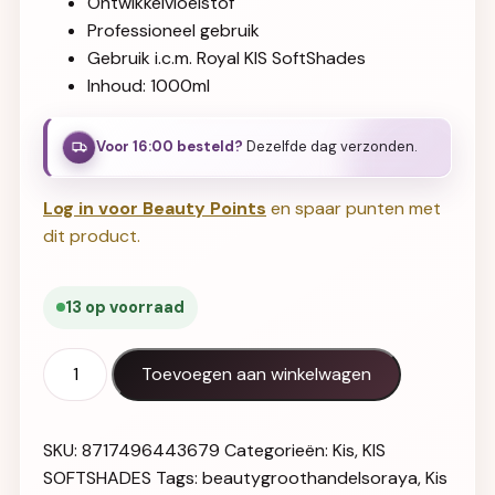
Ontwikkelvloeistof
Professioneel gebruik
Gebruik i.c.m. Royal KIS SoftShades
Inhoud: 1000ml
Voor 16:00 besteld?
Dezelfde dag verzonden.
Log in voor Beauty Points
en spaar punten met
dit product.
13 op voorraad
Kis SoftShades Activator 1000ml aantal
Toevoegen aan winkelwagen
SKU:
8717496443679
Categorieën:
Kis
,
KIS
SOFTSHADES
Tags:
beautygroothandelsoraya
,
Kis