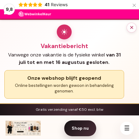
×
41
Reviews
9,8
×
☀
Vakantiebericht
Vanwege onze vakantie is de fysieke winkel
van 31
juli tot en met 16 augustus gesloten.
Onze webshop blijft geopend
Online bestellingen worden gewoon in behandeling
genomen.
Gratis verzending vanaf €50 excl. btw
☰
Shop nu