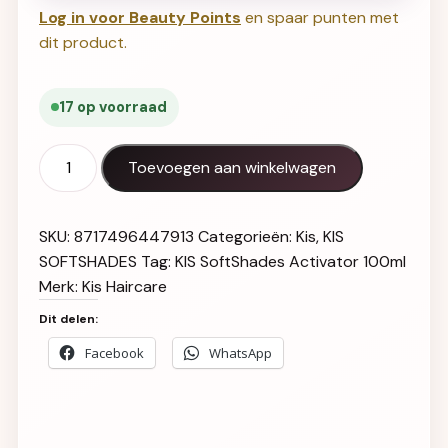
Log in voor Beauty Points
en spaar punten met
dit product.
17 op voorraad
KIS SoftShades Activator 100ml aantal
Toevoegen aan winkelwagen
SKU:
8717496447913
Categorieën:
Kis
,
KIS
SOFTSHADES
Tag:
KIS SoftShades Activator 100ml
Merk:
Kis Haircare
Dit delen:
Facebook
WhatsApp